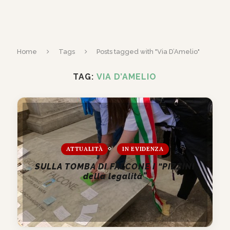
Home
Tags
Posts tagged with "Via D’Amelio"
TAG:
VIA D’AMELIO
ATTUALITÀ
IN EVIDENZA
SULLA TOMBA DI FALCONE I “PIZZINI
della legalità”