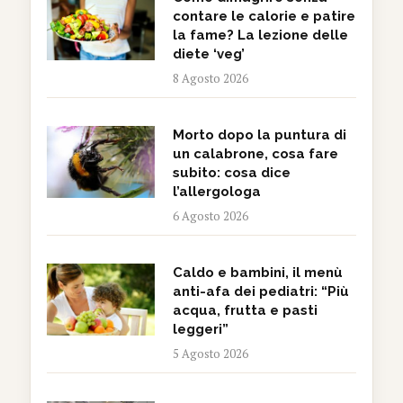
contare le calorie e patire
la fame? La lezione delle
diete ‘veg’
8 Agosto 2026
Morto dopo la puntura di
un calabrone, cosa fare
subito: cosa dice
l’allergologa
6 Agosto 2026
Caldo e bambini, il menù
anti-afa dei pediatri: “Più
acqua, frutta e pasti
leggeri”
5 Agosto 2026