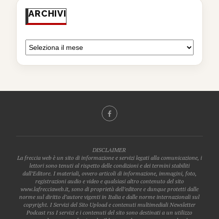
ARCHIVI
DISCLAIMER
La freccia web è un sito di informazione e servizi legati alla comunicazione, i
lettori sono tenuti al rispetto delle condizioni e dei termini stabiliti
dall’Editore. I materiali, ovvero articoli di informazione, immagini, foto,
registrazioni audio e video e qualsiasi altro contenuto del sito
www.lafrecciaweb.it, sono di proprietà dell’editore e dunque protetti dalle
norme sul diritto d’autore vigenti in Italia e dalle norme internazionali sul
copyright. I Servizi del Sito Upload e contenuti multimediali Newsletter
Podcast rss I servizi e i contenuti del sito sono destinati a un utilizzo