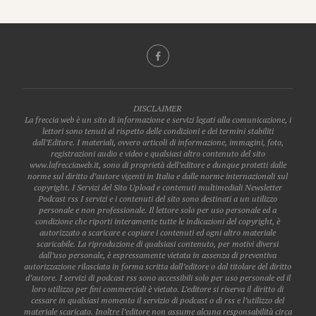
DISCLAIMER
La freccia web è un sito di informazione e servizi legati alla comunicazione, i
lettori sono tenuti al rispetto delle condizioni e dei termini stabiliti
dall’Editore. I materiali, ovvero articoli di informazione, immagini, foto,
registrazioni audio e video e qualsiasi altro contenuto del sito
www.lafrecciaweb.it, sono di proprietà dell’editore e dunque protetti dalle
norme sul diritto d’autore vigenti in Italia e dalle norme internazionali sul
copyright. I Servizi del Sito Upload e contenuti multimediali Newsletter
Podcast rss I servizi e i contenuti del sito sono destinati a un utilizzo
personale e non professionale. Il lettore solo per uso personale ed a
condizione che riporti interamente tutte le indicazioni del copyright, è
autorizzato a scaricare e copiare i contenuti ed ogni altro materiale
scaricabile. La riproduzione di qualsiasi contenuto, per motivi diversi
dall’uso personale, è espressamente vietata in assenza di preventiva
autorizzazione rilasciata in forma scritta dall’editore o dal titolare del diritto
d’autore. I servizi di podcast rss sono accessibili solo per uso personale ed il
loro utilizzo per fini commerciali è vietato. L’editore si riserva il diritto di
cessare in qualsiasi momento il servizio di podcast o di rss e l’utilizzo del
materiale scaricato. Inoltre l’editore non assume alcuna responsabilità circa