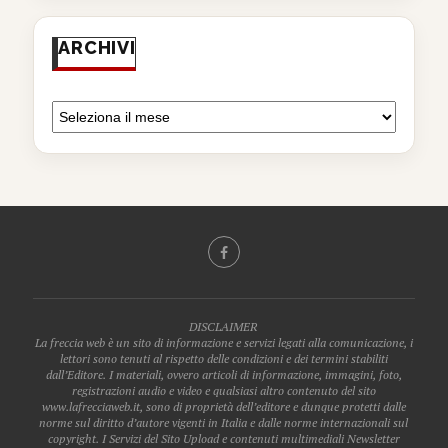
ARCHIVI
DISCLAIMER
La freccia web è un sito di informazione e servizi legati alla comunicazione, i
lettori sono tenuti al rispetto delle condizioni e dei termini stabiliti
dall’Editore. I materiali, ovvero articoli di informazione, immagini, foto,
registrazioni audio e video e qualsiasi altro contenuto del sito
www.lafrecciaweb.it, sono di proprietà dell’editore e dunque protetti dalle
norme sul diritto d’autore vigenti in Italia e dalle norme internazionali sul
copyright. I Servizi del Sito Upload e contenuti multimediali Newsletter