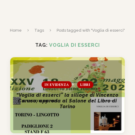
Home
Tags
Posts tagged with "Voglia di esserci"
TAG:
VOGLIA DI ESSERCI
IN EVIDENZA
LIBRI
“Voglia di esserci” la silloge di Vincenzo
Caruso, approda al Salone del Libro di
Torino