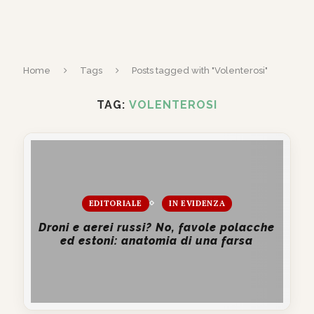
Home
Tags
Posts tagged with "Volenterosi"
TAG:
VOLENTEROSI
EDITORIALE
IN EVIDENZA
Droni e aerei russi? No, favole polacche
ed estoni: anatomia di una farsa