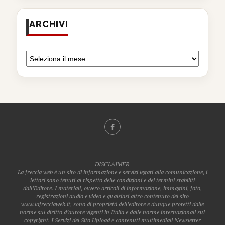
ARCHIVI
DISCLAIMER
La freccia web è un sito di informazione e servizi legati alla comunicazione, i
lettori sono tenuti al rispetto delle condizioni e dei termini stabiliti
dall’Editore. I materiali, ovvero articoli di informazione, immagini, foto,
registrazioni audio e video e qualsiasi altro contenuto del sito
www.lafrecciaweb.it, sono di proprietà dell’editore e dunque protetti dalle
norme sul diritto d’autore vigenti in Italia e dalle norme internazionali sul
copyright. I Servizi del Sito Upload e contenuti multimediali Newsletter