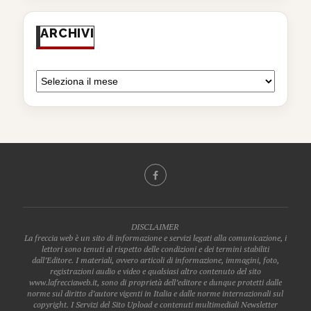
ARCHIVI
DISCLAIMER
La freccia web è un sito di informazione e servizi legati alla comunicazione, i
lettori sono tenuti al rispetto delle condizioni e dei termini stabiliti
dall’Editore. I materiali, ovvero articoli di informazione, immagini, foto,
registrazioni audio e video e qualsiasi altro contenuto del sito
www.lafrecciaweb.it, sono di proprietà dell’editore e dunque protetti dalle
norme sul diritto d’autore vigenti in Italia e dalle norme internazionali sul
copyright. I Servizi del Sito Upload e contenuti multimediali Newsletter