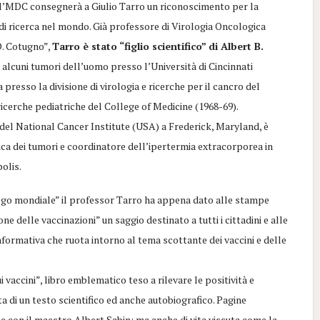
ll’MDC consegnerà a Giulio Tarro un riconoscimento per la
i ricerca nel mondo. Già professore di Virologia Oncologica
D. Cotugno”,
Tarro è stato “figlio scientifico” di Albert B.
 alcuni tumori dell’uomo presso l’Università di Cincinnati
 presso la divisione di virologia e ricerche per il cancro del
ricerche pediatriche del College of Medicine (1968-69).
del National Cancer Institute (USA) a Frederick, Maryland, è
ca dei tumori e coordinatore dell’ipertermia extracorporea in
polis.
logo mondiale” il professor Tarro ha appena dato alle stampe
 delle vaccinazioni” un saggio destinato a tutti i cittadini e alle
nformativa che ruota intorno al tema scottante dei vaccini e delle
 vaccini”, libro emblematico teso a rilevare le positività e
tta di un testo scientifico ed anche autobiografico. Pagine
he con il maestro Albert Sabin; ma anche di vita vissuta come la