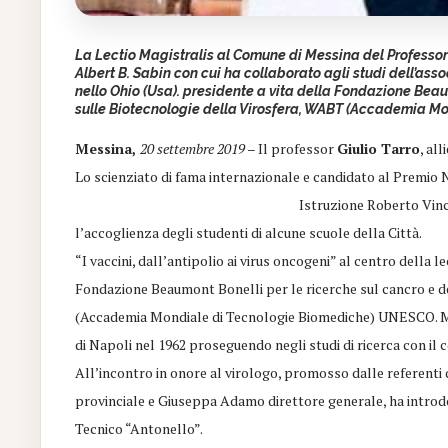
La Lectio Magistralis al Comune di Messina del Professor 
Albert B. Sabin con cui ha collaborato agli studi dell’asso
nello Ohio (Usa). presidente a vita della Fondazione Bea
sulle Biotecnologie della Virosfera, WABT (Accademia 
Messina,
20 settembre 2019
– Il professor
Giulio Tarro
, al
Lo scienziato di fama internazionale e candidato al Premio N
Istruzione Roberto
Vin
l’accoglienza degli
studenti di alcune scuole della Città.
“I vaccini, dall’antipolio ai virus oncogeni” al centro della 
Fondazione Beaumont Bonelli per le ricerche sul cancro e 
(Accademia Mondiale di Tecnologie Biomediche) UNESCO. Mess
di Napoli nel 1962 proseguendo negli studi di ricerca con il c
All’incontro in onore al virologo, promosso dalle referenti
provinciale e Giuseppa Adamo direttore generale, ha introdott
Tecnico “Antonello”.