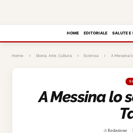
HOME
EDITORIALE
SALUTE E
Home
Storia, Arte, Cultura
Scienza
A Messina l
S
A Messina lo s
T
di
Redazione