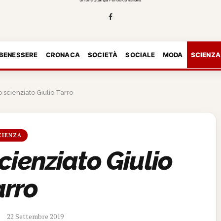
 BENESSERE
CRONACA
SOCIETÀ
SOCIALE
MODA
SCIENZA
o scienziato Giulio Tarro
CIENZA
cienziato Giulio
arro
22 Settembre 2019