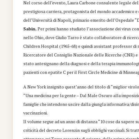
Nel corso dell’evento, Laura Carbone consulente legale de
prestigiosa carriera, protagonista del mondo accademico e d
dell’Università di Napoli, primario emerito dell’Ospedale “
Sabin.
Per primi hanno studiato l’associazione dei virus con
nello Ohio, dove Giulio Tarro è stato collaboratore di ricerca
Children Hospital (1965-68) e quindi assistant professor di 
Ricercatore del Consiglio Nazionale delle Ricerche (CNR) e 
stato antesignano della diagnosi e della terapia immunologi
pazienti con epatite C per il First Circle Medicine di Minnea
A New York insignito quest’anno del titolo di “miglior viro
“Una medicina per la gente – Dal Male Oscuro alla imposizione
famiglie che intendono uscire dalla giungla informativa/disi
vaccinazioni.
Il volume segue ad un anno di distanza “10 cose da sapere sui
criticità del decreto Lorenzin sugli obblighi vaccinali. Si tra
attraverso cui Tarro racconta di scienza, delle prime ricerc