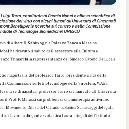
Luigi Tarro, candidato al Premio Nobel e allievo scientifico di
ciazione dei virus con alcuni tumori all’Università di Cincinnati
umont Bonelliper le ricerche sul cancro e della Commissione
Mondiale di Tecnologie Biomediche) UNESCO
lievo di Albert B.
Sabin
oggi a Palazzo Zanca a Messina.
obel ha ricevuto il saluto dell’assessore alla Cultura e
cenzo Trimarchi in rappresentanza del Sindaco Cateno De Luca e
lectio magistralis del professor Tarro, presidente a vita della
della Commissione sulle Biotecnologie della Virosfera, WABT
inese di nascita il professor Tarro si è laureato all’Università
on il Prof. F. Marassi sui problemi di chemioterapia antivirale.
 del Movimento Difesa del Cittadino, Sabina Scaravaggi delegata
o i lavori la dirigente scolastica Laura Tringali dell’Istituto