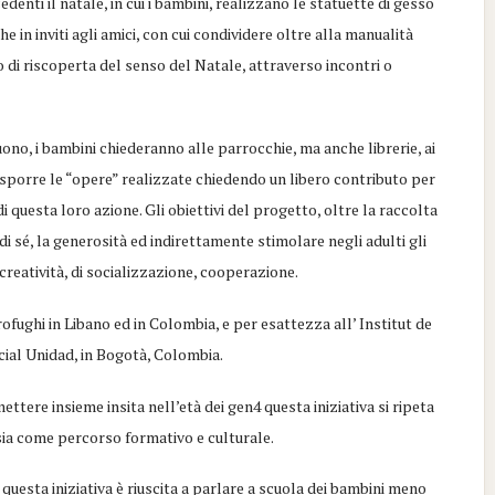
edenti il natale, in cui i bambini, realizzano le statuette di gesso
 in inviti agli amici, con cui condividere oltre alla manualità
o di riscoperta del senso del Natale, attraverso incontri o
uono, i bambini chiederanno alle parrocchie, ma anche librerie, ai
esporre le “opere” realizzate chiedendo un libero contributo per
 questa loro azione. Gli obiettivi del progetto, oltre la raccolta
o di sé, la generosità ed indirettamente stimolare negli adulti gli
 creatività, di socializzazione, cooperazione.
ofughi in Libano ed in Colombia, e per esattezza all’ Institut de
ial Unidad, in Bogotà, Colombia.
ttere insieme insita nell’età dei gen4 questa iniziativa si ripeta
, sia come percorso formativo e culturale.
 questa iniziativa è riuscita a parlare a scuola dei bambini meno