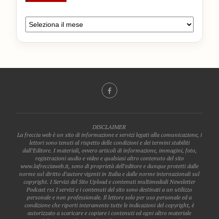
DISCLAIMER
La freccia web è un sito di informazione e servizi legati alla comunicazione, i
lettori sono tenuti al rispetto delle condizioni e dei termini stabiliti
dall’Editore. I materiali, ovvero articoli di informazione, immagini, foto,
registrazioni audio e video e qualsiasi altro contenuto del sito
www.lafrecciaweb.it, sono di proprietà dell’editore e dunque protetti dalle
norme sul diritto d’autore vigenti in Italia e dalle norme internazionali sul
copyright. I Servizi del Sito Upload e contenuti multimediali Newsletter
Podcast rss I servizi e i contenuti del sito sono destinati a un utilizzo
personale e non professionale. Il lettore solo per uso personale ed a
condizione che riporti interamente tutte le indicazioni del copyright, è
autorizzato a scaricare e copiare i contenuti ed ogni altro materiale