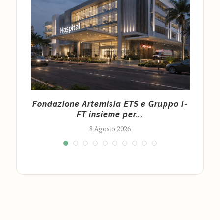
ine
Fondazione Artemisia ETS e Gruppo I-
Emer
...
FT insieme per...
8 Agosto 2026