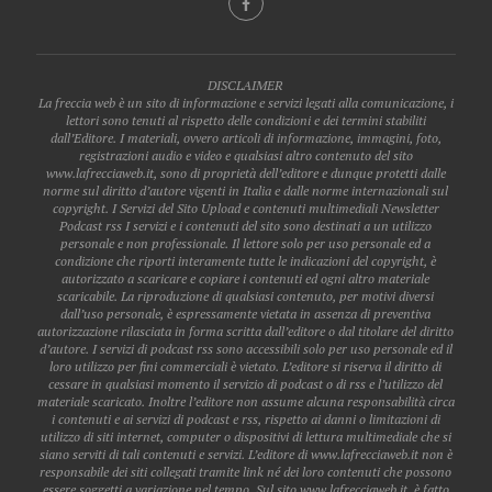
DISCLAIMER
La freccia web è un sito di informazione e servizi legati alla comunicazione, i
lettori sono tenuti al rispetto delle condizioni e dei termini stabiliti
dall’Editore. I materiali, ovvero articoli di informazione, immagini, foto,
registrazioni audio e video e qualsiasi altro contenuto del sito
www.lafrecciaweb.it, sono di proprietà dell’editore e dunque protetti dalle
norme sul diritto d’autore vigenti in Italia e dalle norme internazionali sul
copyright. I Servizi del Sito Upload e contenuti multimediali Newsletter
Podcast rss I servizi e i contenuti del sito sono destinati a un utilizzo
personale e non professionale. Il lettore solo per uso personale ed a
condizione che riporti interamente tutte le indicazioni del copyright, è
autorizzato a scaricare e copiare i contenuti ed ogni altro materiale
scaricabile. La riproduzione di qualsiasi contenuto, per motivi diversi
dall’uso personale, è espressamente vietata in assenza di preventiva
autorizzazione rilasciata in forma scritta dall’editore o dal titolare del diritto
d’autore. I servizi di podcast rss sono accessibili solo per uso personale ed il
loro utilizzo per fini commerciali è vietato. L’editore si riserva il diritto di
cessare in qualsiasi momento il servizio di podcast o di rss e l’utilizzo del
materiale scaricato. Inoltre l’editore non assume alcuna responsabilità circa
i contenuti e ai servizi di podcast e rss, rispetto ai danni o limitazioni di
utilizzo di siti internet, computer o dispositivi di lettura multimediale che si
siano serviti di tali contenuti e servizi. L’editore di www.lafrecciaweb.it non è
responsabile dei siti collegati tramite link né dei loro contenuti che possono
essere soggetti a variazione nel tempo. Sul sito www.lafrecciaweb.it, è fatto