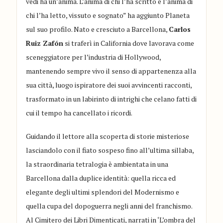
vedi ha un’anima. L’anima di chi l’ha scritto e l’anima di
chi l’ha letto, vissuto e sognato” ha aggiunto Planeta
sul suo profilo. Nato e cresciuto a Barcellona,
Carlos
Ruiz Zafón
si traferì in California dove lavorava come
sceneggiatore per l’industria di Hollywood,
mantenendo sempre vivo il senso di appartenenza alla
sua città, luogo ispiratore dei suoi avvincenti racconti,
trasformato in un labirinto di intrighi che celano fatti di
cui il tempo ha cancellato i ricordi.
Guidando il lettore alla scoperta di storie misteriose
lasciandolo con il fiato sospeso fino all’ultima sillaba,
la straordinaria tetralogia è ambientata in una
Barcellona dalla duplice identità: quella ricca ed
elegante degli ultimi splendori del Modernismo e
quella cupa del dopoguerra negli anni del franchismo.
Al Cimitero dei Libri Dimenticati, narrati in ‘L’ombra del