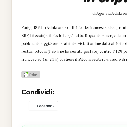
di
Agenzia Adnkro
Parigi, 18 feb. (Adnkronos) – Il 14% dei francesi si dice pront
XRP, Litecoin) e il 3% lo ha già fatto. E’ quanto emerge da u
pubblicato oggi. Sono stati intervistati online dal 5 al 10 fe
resta il bitcoin (l’83% ne ha sentito parlato) contro l’11%
francese su 4 (il 24%) sostiene il Bitcoin reciterà un ruolo di
Condividi:
Facebook