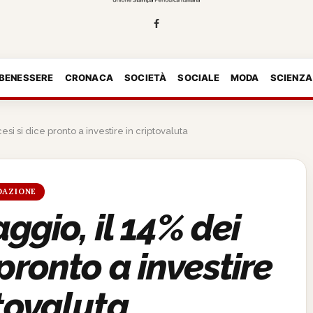
 BENESSERE
CRONACA
SOCIETÀ
SOCIALE
MODA
SCIENZA
esi si dice pronto a investire in criptovaluta
DAZIONE
ggio, il 14% dei
 pronto a investire
ptovaluta