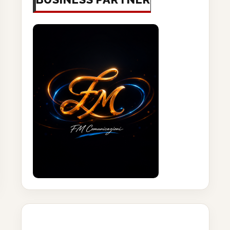
las Mare e Vento a Marina
Cavicchioli (Aisla Piombino)
di Salivoli,...
“Da idea nata 18 anni...
21 Giugno 2026
21 Giugno 2026