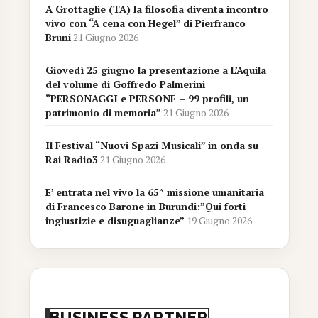
A Grottaglie (TA) la filosofia diventa incontro
vivo con “A cena con Hegel” di Pierfranco
Bruni
21 Giugno 2026
Giovedì 25 giugno la presentazione a L’Aquila
del volume di Goffredo Palmerini
“PERSONAGGI e PERSONE – 99 profili, un
patrimonio di memoria”
21 Giugno 2026
Il Festival “Nuovi Spazi Musicali” in onda su
Rai Radio3
21 Giugno 2026
E’ entrata nel vivo la 65^ missione umanitaria
di Francesco Barone in Burundi:”Qui forti
ingiustizie e disuguaglianze”
19 Giugno 2026
BUSINESS PARTNER