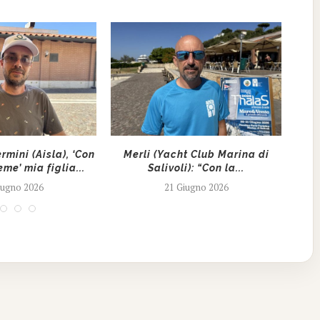
rmini (Aisla), ‘Con
Merli (Yacht Club Marina di
Tha
eme’ mia figlia...
Salivoli): “Con la...
iugno 2026
21 Giugno 2026