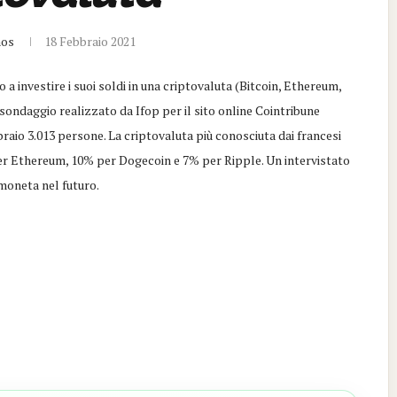
nos
18 Febbraio 2021
o a investire i suoi soldi in una criptovaluta (Bitcoin, Ethereum,
n sondaggio realizzato da Ifop per il sito online Cointribune
bbraio 3.013 persone. La criptovaluta più conosciuta dai francesi
 per Ethereum, 10% per Dogecoin e 7% per Ripple. Un intervistato
 moneta nel futuro.