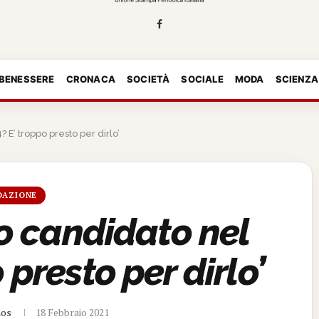
 BENESSERE
CRONACA
SOCIETÀ
SOCIALE
MODA
SCIENZA
 E’ troppo presto per dirlo’
DAZIONE
io candidato nel
 presto per dirlo’
nos
18 Febbraio 2021