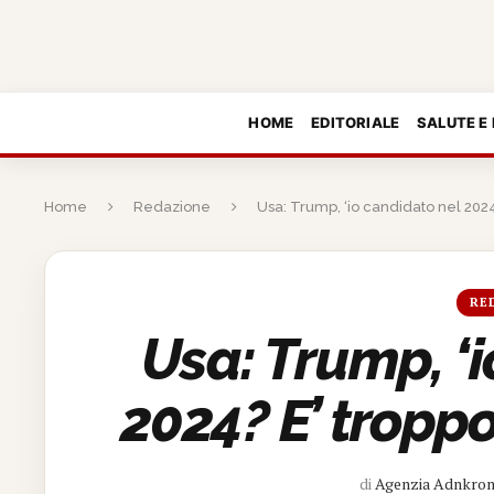
HOME
EDITORIALE
SALUTE E
Home
Redazione
Usa: Trump, ‘io candidato nel 2024?
RE
Usa: Trump, ‘
2024? E’ troppo
di
Agenzia Adnkro