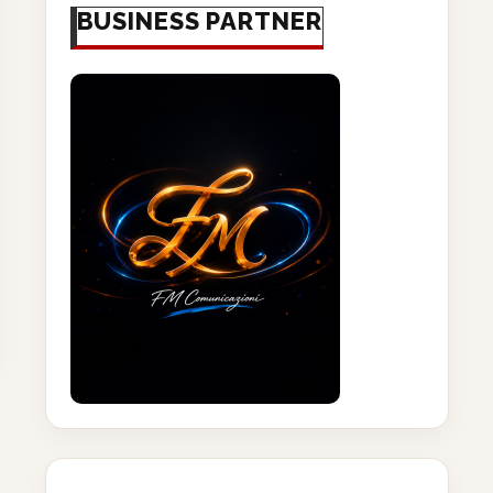
BUSINESS PARTNER
ocatelli (Bambino Gesù):
Tumori, Toro (Ail): “Sostener
“Investire nella ricerca
ricerca e pazienti la...
significa investire...
18 Giugno 2026
18 Giugno 2026