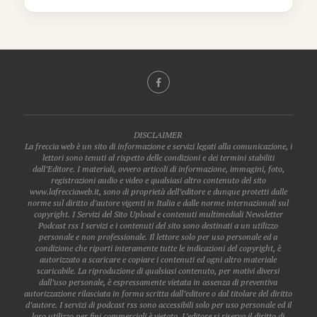
DISCLAIMER
La freccia web è un sito di informazione e servizi legati alla comunicazione, i
lettori sono tenuti al rispetto delle condizioni e dei termini stabiliti
dall’Editore. I materiali, ovvero articoli di informazione, immagini, foto,
registrazioni audio e video e qualsiasi altro contenuto del sito
www.lafrecciaweb.it, sono di proprietà dell’editore e dunque protetti dalle
norme sul diritto d’autore vigenti in Italia e dalle norme internazionali sul
copyright. I Servizi del Sito Upload e contenuti multimediali Newsletter
Podcast rss I servizi e i contenuti del sito sono destinati a un utilizzo
personale e non professionale. Il lettore solo per uso personale ed a
condizione che riporti interamente tutte le indicazioni del copyright, è
autorizzato a scaricare e copiare i contenuti ed ogni altro materiale
scaricabile. La riproduzione di qualsiasi contenuto, per motivi diversi
dall’uso personale, è espressamente vietata in assenza di preventiva
autorizzazione rilasciata in forma scritta dall’editore o dal titolare del diritto
d’autore. I servizi di podcast rss sono accessibili solo per uso personale ed il
loro utilizzo per fini commerciali è vietato. L’editore si riserva il diritto di