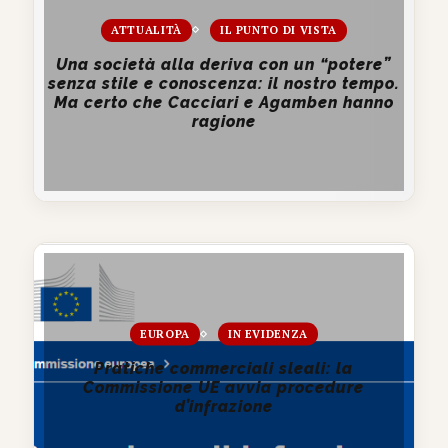
ATTUALITÀ
IL PUNTO DI VISTA
Una società alla deriva con un “potere”
senza stile e conoscenza: il nostro tempo.
Ma certo che Cacciari e Agamben hanno
ragione
EUROPA
IN EVIDENZA
Pratiche commerciali sleali: la
Commissione UE avvia procedure
d’infrazione