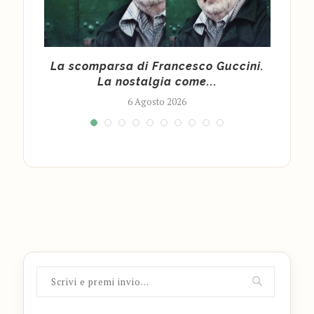
 un
La scomparsa di Francesco Guccini.
Quan
La nostalgia come...
6 Agosto 2026