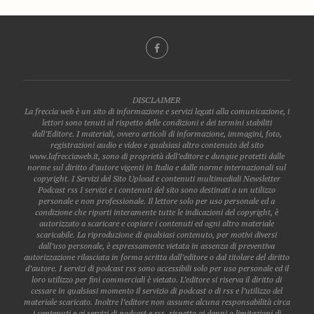
DISCLAIMER
La freccia web è un sito di informazione e servizi legati alla comunicazione, i
lettori sono tenuti al rispetto delle condizioni e dei termini stabiliti
dall’Editore. I materiali, ovvero articoli di informazione, immagini, foto,
registrazioni audio e video e qualsiasi altro contenuto del sito
www.lafrecciaweb.it, sono di proprietà dell’editore e dunque protetti dalle
norme sul diritto d’autore vigenti in Italia e dalle norme internazionali sul
copyright. I Servizi del Sito Upload e contenuti multimediali Newsletter
Podcast rss I servizi e i contenuti del sito sono destinati a un utilizzo
personale e non professionale. Il lettore solo per uso personale ed a
condizione che riporti interamente tutte le indicazioni del copyright, è
autorizzato a scaricare e copiare i contenuti ed ogni altro materiale
scaricabile. La riproduzione di qualsiasi contenuto, per motivi diversi
dall’uso personale, è espressamente vietata in assenza di preventiva
autorizzazione rilasciata in forma scritta dall’editore o dal titolare del diritto
d’autore. I servizi di podcast rss sono accessibili solo per uso personale ed il
loro utilizzo per fini commerciali è vietato. L’editore si riserva il diritto di
cessare in qualsiasi momento il servizio di podcast o di rss e l’utilizzo del
materiale scaricato. Inoltre l’editore non assume alcuna responsabilità circa
i contenuti e ai servizi di podcast e rss, rispetto ai danni o limitazioni di