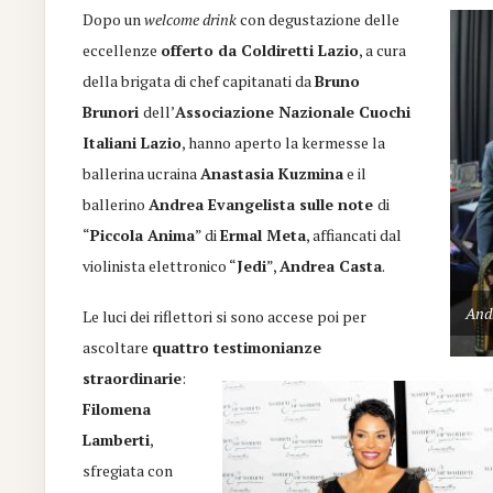
Dopo un
welcome drink
con degustazione delle
eccellenze
offerto da Coldiretti Lazio
, a cura
della brigata di chef capitanati da
Bruno
Brunori
dell’
Associazione Nazionale Cuochi
Italiani Lazio
, hanno aperto la kermesse la
ballerina ucraina
Anastasia Kuzmina
e il
ballerino
Andrea Evangelista sulle note
di
“
Piccola Anima
” di
Ermal Meta
, affiancati dal
violinista elettronico “
Jedi
”,
Andrea Casta
.
Andr
Le luci dei riflettori si sono accese poi per
ascoltare
quattro testimonianze
straordinarie
:
Filomena
Lamberti
,
sfregiata con