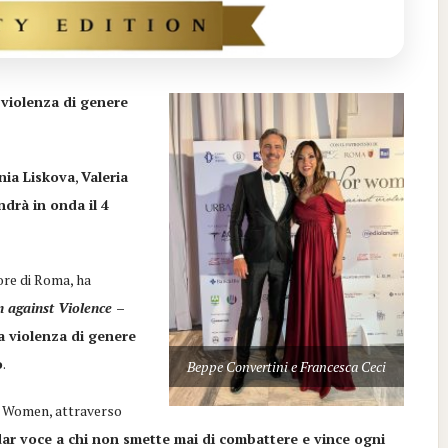
 violenza di genere
nia Liskova
,
Valeria
ndrà in onda il 4
uore di Roma, ha
against Violence
–
a violenza di genere
o
.
Beppe Convertini e Francesca Ceci
or Women, attraverso
dar voce a chi non smette mai di combattere e vince ogni