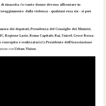
 di rinascita
che
tante donne devono affrontare in
ncoraggiamento
:
dalla violenza
–
qualsiasi essa sia
–
si può
mera dei deputati
,
Presidenza del Consiglio dei Ministri
,
MIC
,
Regione Lazio
,
Roma Capitale
,
Rai, Unicef
,
Croce Rossa
ta
concepita e realizzata
dalla
Presidente dell’Associazione
azione con
Urban Vision
.