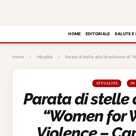
HOME
EDITORIALE
SALUTE E
Home
Attualità
Parata di stelle alla VII edizione 
ATTUALITÀ
IN
Parata di stelle 
“Women for 
Violence – C