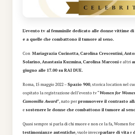
L’evento tv al femminile dedicato alle donne vittime di
e a quelle che combattono il tumore al seno.
Con
Mariagrazia Cucinotta
,
Carolina Crescentini
,
Anto
Solarino
,
Anastasia Kuzmina
,
Carolina Marconi
e altri
a
giugno alle 17.00 su RAI DUE.
Roma, 15 maggio 2022 –
Spazio 900
, storica location nel c
ospitato la registrazione dell’evento tv “
Women for Women 
Camomilla Award
”, nato per
promuovere il contrasto all
e
sostenere le donne che combattono il tumore al sen
Quasi sempre si parla di chi muore e non ce la fa, Women f
testimonianze autentiche
, vuole invece
parlare di vita
e