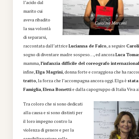
l’acido dal
marito cui
aveva ribadito
Carolina Marconi
la sua volontà
di separarsi,
raccontata dall’attrice
Lucianna de Falco
, a seguire
Carol
sogno di diventare madre sospeso…, ed ancora
Luca Tomas
mamma,
l’infanzia difficile del coreografo internaziona
infine,
Elga Magrini
, donna forte e coraggiosa che ha racc
tratto
, la forza che l’accompagna ancora oggi. Elga è
stata
Famiglia
,
Elena Bonetti
e dalla capogruppo di Italia Viva 
Tra coloro che si sono dedicati
alla causa e si sono distinti per
il loro impegno contro la
violenza di genere e per la
sensibilizzazione sulla