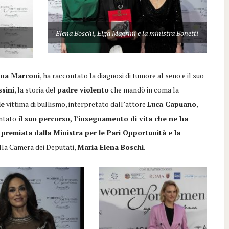
Elena Boschi, Elga Magrini e la ministra Bonetti
ina Marconi
, ha raccontato la diagnosi di tumore al seno e il suo
sini
, la storia del
padre violento
che mandò in coma la
le
vittima di bullismo, interpretato dall’attore
Luca Capuano
,
ontato
il suo percorso, l’insegnamento di vita che ne ha
 premiata dalla Ministra per le Pari Opportunità e la
alla Camera dei Deputati,
Maria Elena Boschi
.