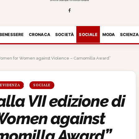
 BENESSERE
CRONACA
SOCIETÀ
SOCIALE
MODA
SCIENZA
di “Women for Women against Violence – Camomilla Award”
 EVIDENZA
SOCIALE
alla VII edizione di
Women against
amomilla Award”