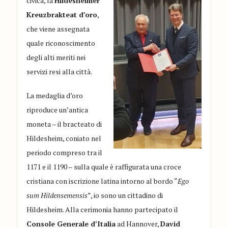
civica, la
Hildesheimer
Kreuzbrakteat d’oro
,
che viene assegnata
quale riconoscimento
degli alti meriti nei
servizi resi alla città.
La medaglia d’oro
riproduce un’antica
moneta – il bracteato di
Hildesheim, coniato nel
periodo compreso tra il
1171 e il 1190 – sulla quale è raffigurata una croce
cristiana con iscrizione latina intorno al bordo “
Ego
sum Hildensemensis
”, io sono un cittadino di
Hildesheim. Alla cerimonia hanno partecipato il
Console Generale d’Italia
ad Hannover,
David