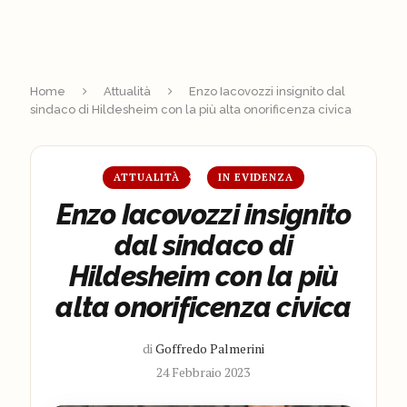
Home
Attualità
Enzo Iacovozzi insignito dal
sindaco di Hildesheim con la più alta onorificenza civica
ATTUALITÀ
IN EVIDENZA
Enzo Iacovozzi insignito
dal sindaco di
Hildesheim con la più
alta onorificenza civica
di
Goffredo Palmerini
24 Febbraio 2023