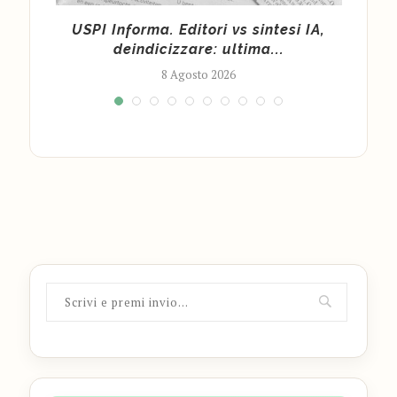
l
USPI Informa. Editori vs sintesi IA,
Fond
deindicizzare: ultima...
8 Agosto 2026