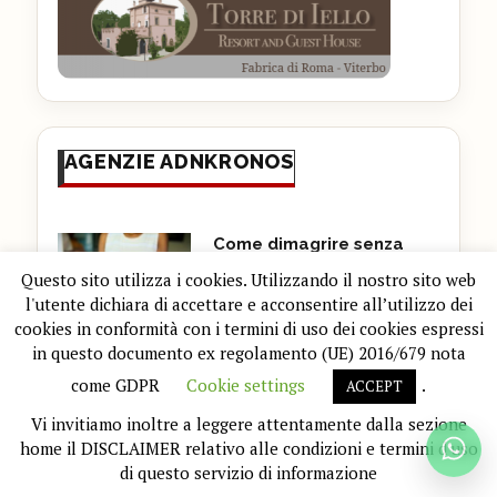
AGENZIE ADNKRONOS
Come dimagrire senza
contare le calorie e patire
Questo sito utilizza i cookies. Utilizzando il nostro sito web
la fame? La lezione delle
l'utente dichiara di accettare e acconsentire all’utilizzo dei
diete ‘veg’
cookies in conformità con i termini di uso dei cookies espressi
8 Agosto 2026
in questo documento ex regolamento (UE) 2016/679 nota
come GDPR
Cookie settings
.
ACCEPT
Morto dopo la puntura di
Vi invitiamo inoltre a leggere attentamente dalla sezione
un calabrone, cosa fare
home il DISCLAIMER relativo alle condizioni e termini d'uso
subito: cosa dice
di questo servizio di informazione
l’allergologa