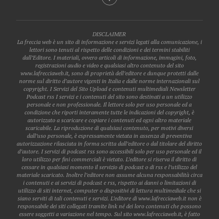
DISCLAIMER
La freccia web è un sito di informazione e servizi legati alla comunicazione, i
lettori sono tenuti al rispetto delle condizioni e dei termini stabiliti
dall’Editore. I materiali, ovvero articoli di informazione, immagini, foto,
registrazioni audio e video e qualsiasi altro contenuto del sito
www.lafrecciaweb.it, sono di proprietà dell’editore e dunque protetti dalle
norme sul diritto d’autore vigenti in Italia e dalle norme internazionali sul
copyright. I Servizi del Sito Upload e contenuti multimediali Newsletter
Podcast rss I servizi e i contenuti del sito sono destinati a un utilizzo
personale e non professionale. Il lettore solo per uso personale ed a
condizione che riporti interamente tutte le indicazioni del copyright, è
autorizzato a scaricare e copiare i contenuti ed ogni altro materiale
scaricabile. La riproduzione di qualsiasi contenuto, per motivi diversi
dall’uso personale, è espressamente vietata in assenza di preventiva
autorizzazione rilasciata in forma scritta dall’editore o dal titolare del diritto
d’autore. I servizi di podcast rss sono accessibili solo per uso personale ed il
loro utilizzo per fini commerciali è vietato. L’editore si riserva il diritto di
cessare in qualsiasi momento il servizio di podcast o di rss e l’utilizzo del
materiale scaricato. Inoltre l’editore non assume alcuna responsabilità circa
i contenuti e ai servizi di podcast e rss, rispetto ai danni o limitazioni di
utilizzo di siti internet, computer o dispositivi di lettura multimediale che si
siano serviti di tali contenuti e servizi. L’editore di www.lafrecciaweb.it non è
responsabile dei siti collegati tramite link né dei loro contenuti che possono
essere soggetti a variazione nel tempo. Sul sito www.lafrecciaweb.it, è fatto