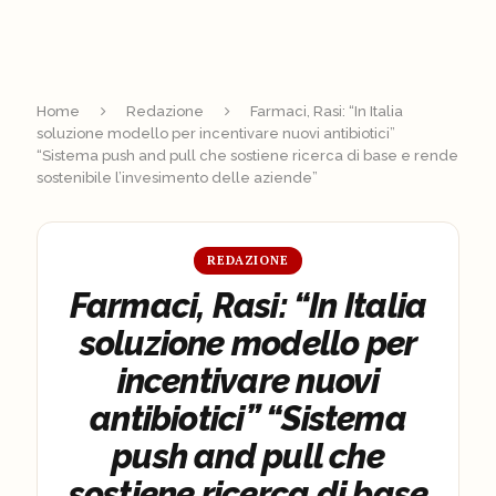
Home
Redazione
Farmaci, Rasi: “In Italia
soluzione modello per incentivare nuovi antibiotici”
“Sistema push and pull che sostiene ricerca di base e rende
sostenibile l’invesimento delle aziende”
REDAZIONE
Farmaci, Rasi: “In Italia
soluzione modello per
incentivare nuovi
antibiotici” “Sistema
push and pull che
sostiene ricerca di base