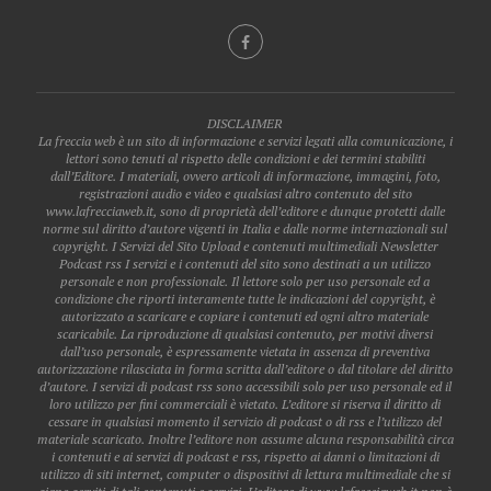
DISCLAIMER
La freccia web è un sito di informazione e servizi legati alla comunicazione, i
lettori sono tenuti al rispetto delle condizioni e dei termini stabiliti
dall’Editore. I materiali, ovvero articoli di informazione, immagini, foto,
registrazioni audio e video e qualsiasi altro contenuto del sito
www.lafrecciaweb.it, sono di proprietà dell’editore e dunque protetti dalle
norme sul diritto d’autore vigenti in Italia e dalle norme internazionali sul
copyright. I Servizi del Sito Upload e contenuti multimediali Newsletter
Podcast rss I servizi e i contenuti del sito sono destinati a un utilizzo
personale e non professionale. Il lettore solo per uso personale ed a
condizione che riporti interamente tutte le indicazioni del copyright, è
autorizzato a scaricare e copiare i contenuti ed ogni altro materiale
scaricabile. La riproduzione di qualsiasi contenuto, per motivi diversi
dall’uso personale, è espressamente vietata in assenza di preventiva
autorizzazione rilasciata in forma scritta dall’editore o dal titolare del diritto
d’autore. I servizi di podcast rss sono accessibili solo per uso personale ed il
loro utilizzo per fini commerciali è vietato. L’editore si riserva il diritto di
cessare in qualsiasi momento il servizio di podcast o di rss e l’utilizzo del
materiale scaricato. Inoltre l’editore non assume alcuna responsabilità circa
i contenuti e ai servizi di podcast e rss, rispetto ai danni o limitazioni di
utilizzo di siti internet, computer o dispositivi di lettura multimediale che si