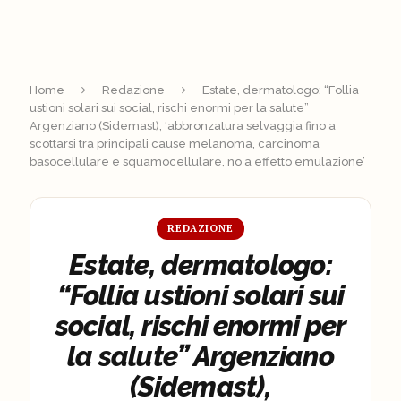
Home
Redazione
Estate, dermatologo: “Follia
ustioni solari sui social, rischi enormi per la salute”
Argenziano (Sidemast), ‘abbronzatura selvaggia fino a
scottarsi tra principali cause melanoma, carcinoma
basocellulare e squamocellulare, no a effetto emulazione’
REDAZIONE
Estate, dermatologo:
“Follia ustioni solari sui
social, rischi enormi per
la salute” Argenziano
(Sidemast),