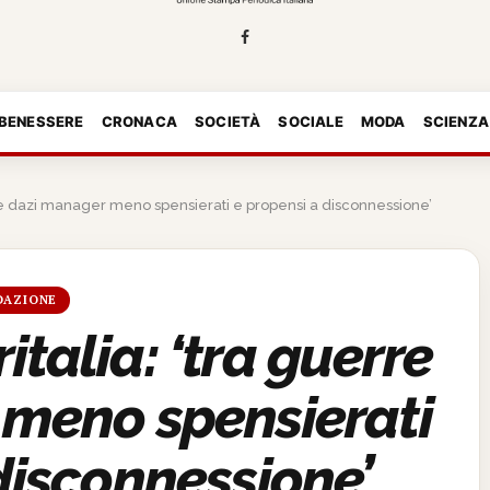
 BENESSERE
CRONACA
SOCIETÀ
SOCIALE
MODA
SCIENZA
e e dazi manager meno spensierati e propensi a disconnessione’
DAZIONE
talia: ‘tra guerre
 meno spensierati
disconnessione’