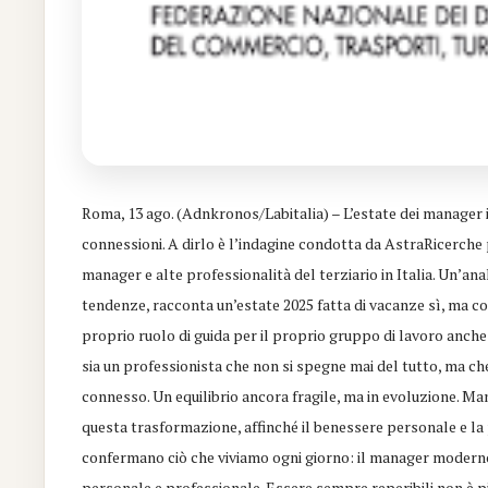
Roma, 13 ago. (Adnkronos/Labitalia) – L’estate dei manager it
connessioni. A dirlo è l’indagine condotta da AstraRicerche
manager e alte professionalità del terziario in Italia. Un’anal
tendenze, racconta un’estate 2025 fatta di vacanze sì, ma 
proprio ruolo di guida per il proprio gruppo di lavoro anch
sia un professionista che non si spegne mai del tutto, ma che
connesso. Un equilibrio ancora fragile, ma in evoluzione. M
questa trasformazione, affinché il benessere personale e l
confermano ciò che viviamo ogni giorno: il manager moderno 
personale e professionale. Essere sempre reperibili non è pi