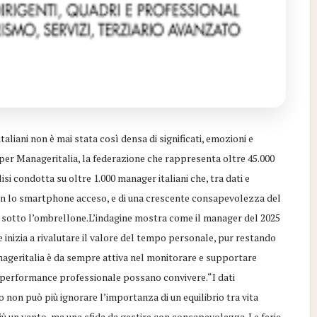
aliani non è mai stata così densa di significati, emozioni e
 per Manageritalia, la federazione che rappresenta oltre 45.000
isi condotta su oltre 1.000 manager italiani che, tra dati e
con lo smartphone acceso, e di una crescente consapevolezza del
e sotto l’ombrellone.L’indagine mostra come il manager del 2025
 inizia a rivalutare il valore del tempo personale, pur restando
anageritalia è da sempre attiva nel monitorare e supportare
a performance professionale possano convivere.“I dati
non può più ignorare l’importanza di un equilibrio tra vita
ù un vanto, ma una sfida da gestire con consapevolezza. Le ferie