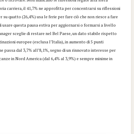
pria carriera, il 41,7% ne approfitta per concentrarsi su riflessioni
r su quatto (26,4%) usa le ferie per fare ciò che non riesce a fare
di usare questa pausa estiva per aggiornarsi o formarsi a livello
anager sceglie di restare nel Bel Paese, un dato stabile rispetto
tinazioni europee (esclusa l’Italia), in aumento di 5 punti
 che passa dal 3,7% all’8,1%, segno di un rinnovato interesse per
vacanze in Nord America (dal 6,4% al 3,9%) e sempre minime in