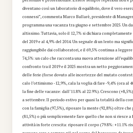
diventano così un laboratorio di equilibrio, dove il vero es
connessi”, commenta Marco Ballarè, presidente di Managerital
programma una vacanza tra giugno e settembre 2025. Un dat
altissimo. Tuttavia, solo il 12,7% si dichiara completamente
del 2019 e al 4,9% del 2014. Un segnale di un lento ma signi
raggiungibile dai collaboratori, e il 69,5% continua a leggere
74,5%: un calo che racconta una nuova attenzione all’equilibri
confronto tra il 2019 e il 2025 mostra un netto peggioramen
delle ferie (forse dovuto alle incertezze del mutato contesto
calo l’ottimismo -12,9%, cala la voglia di fare -9,4% (ora al
la fine delle vacanze: dall’11.8% al 22.9%). Crescono (+8,5%) 
a settembre. Il periodo estivo per quasi la totalità della c
con la famiglia (97,5%), riposare la mente (92,8%) oltre che 
(81,5%) o più semplicemente fare quello che non si riesce a f
attività in forte crescita: riposare il corpo (79.8%: +11.1% r
persone care e sempre più nel segno del benessere da trovar