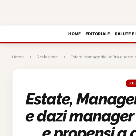
HOME
EDITORIALE
SALUTE E
Home
Redazione
Estate, Manageritalia: ‘tra guerr
RE
Estate, Manageri
e dazi manager
e propensi a 