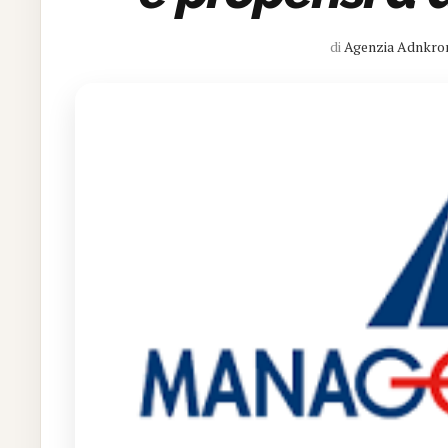
di
Agenzia Adnkro