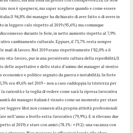
ercizio non è spegnersi, ma saper scegliere quando e come essere
ia.Il 94,8% dei manager ha dichiarato di aver fatto o di avere in
o in leggero calo rispetto al 2019 (95,6%) ma comunque
 disconnesso durante le ferie, in netto aumento rispetto al 7,9%
ficativo cambiamento culturale. Eppure, il 73,7% resta sempre
 le mail di lavoro. Nel 2019 erano rispettivamente l’82,0% e il
o vita-lavoro, pur in una persistente cultura della reperibilità.Il
to delle aspettative e dello stato d’animo dei manager al rientro
 economico e politico segnato da guerra e instabilità). In forte
 40,3% era 49,6% nel 2019 – non a caso raddoppia la tristezza per
la curiosità e la voglia di vedere come sarà la ripresa lavorativa
omunità dei manager italiani è vissuto come un momento per stare
per leggere libri non connessi alla propria attività professionali
are nell’anno a livello extra-lavorativo (79,9%). E si rilevano due
ispetto al 2019) e stare con amici (78.1%: +19.2): una vacanza con
e o ritrovare. Non mancano le riflessioni legate alla sfera