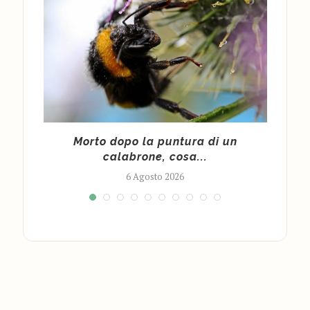
cy
Morto dopo la puntura di un
Cald
calabrone, cosa...
6 Agosto 2026