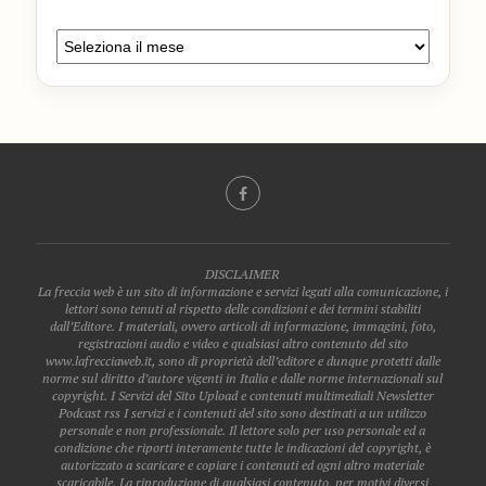
DISCLAIMER
La freccia web è un sito di informazione e servizi legati alla comunicazione, i
lettori sono tenuti al rispetto delle condizioni e dei termini stabiliti
dall’Editore. I materiali, ovvero articoli di informazione, immagini, foto,
registrazioni audio e video e qualsiasi altro contenuto del sito
www.lafrecciaweb.it, sono di proprietà dell’editore e dunque protetti dalle
norme sul diritto d’autore vigenti in Italia e dalle norme internazionali sul
copyright. I Servizi del Sito Upload e contenuti multimediali Newsletter
Podcast rss I servizi e i contenuti del sito sono destinati a un utilizzo
personale e non professionale. Il lettore solo per uso personale ed a
condizione che riporti interamente tutte le indicazioni del copyright, è
autorizzato a scaricare e copiare i contenuti ed ogni altro materiale
scaricabile. La riproduzione di qualsiasi contenuto, per motivi diversi