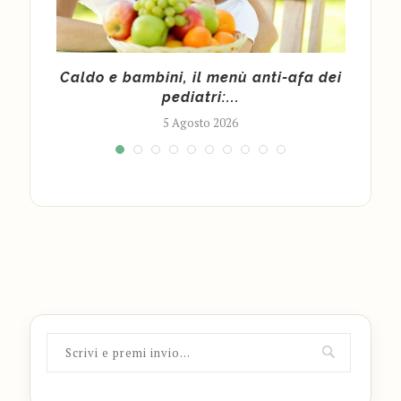
ce a
Caldo e bambini, il menù anti-afa dei
Po
pediatri:...
5 Agosto 2026