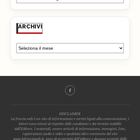
ARCHIVI
DISCLAIMER
La freccia web è un sito di informazione e servizi legati alla comunicazione, i
lettori sono tenuti al rispetto delle condizioni e dei termini stabiliti
dall’Editore. I materiali, ovvero articoli di informazione, immagini, foto,
registrazioni audio e video e qualsiasi altro contenuto del sito
www.lafrecciaweb.it, sono di proprietà dell’editore e dunque protetti dalle