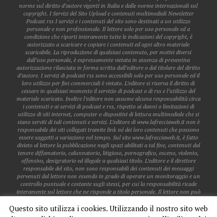
norme sul diritto d’autore vigenti in Italia e dalle norme internazionali sul
copyright. I Servizi del Sito Upload e contenuti multimediali Newsletter
Podcast rss I servizi e i contenuti del sito sono destinati a un utilizzo
personale e non professionale. Il lettore solo per uso personale ed a
condizione che riporti interamente tutte le indicazioni del copyright, è
autorizzato a scaricare e copiare i contenuti ed ogni altro materiale
scaricabile. La riproduzione di qualsiasi contenuto, per motivi diversi
dall’uso personale, è espressamente vietata in assenza di preventiva
autorizzazione rilasciata in forma scritta dall’editore o dal titolare del diritto
d’autore. I servizi di podcast rss sono accessibili solo per uso personale ed il
loro utilizzo per fini commerciali è vietato. L’editore si riserva il diritto di
cessare in qualsiasi momento il servizio di podcast o di rss e l’utilizzo del
materiale scaricato. Inoltre l’editore non assume alcuna responsabilità circa
i contenuti e ai servizi di podcast e rss, rispetto ai danni o limitazioni di
utilizzo di siti internet, computer o dispositivi di lettura multimediale che si
siano serviti di tali contenuti e servizi. L’editore di www.lafrecciaweb.it non è
responsabile dei siti collegati tramite link né dei loro contenuti che possono
essere soggetti a variazione nel tempo. Sul sito www.lafrecciaweb.it, è fatto
divieto al lettore la pubblicazione negli spazi abilitati a tal fine, contenuti dal
tenore diffamatorio, calunnatorio, litigioso, pornografico, osceno, violento,
offensivo, denigratorio ed illegale a qualsiasi titolo. L’editore e il direttore
responsabile del sito, non sono responsabili dei contenuti dei messaggi
pervenuti dal lettore non essendo in grado di operare un monitoraggio e un
controllo puntuale e costante sugli stessi, per cui la responsabilità ricade
interamente sul lettore che ne risponde a titolo personale. Il lettore non può
pubblicare dati personali o sensibili di altri lettori, a meno che gli stessi non
Questo sito utilizza i cookies. Utilizzando il nostro sito web
siano già accessibili sul web. Il lettore non acquisisce alcun diritto in
relazione all’utilizzo del software presente nel sito, se non l’uso limitato alla