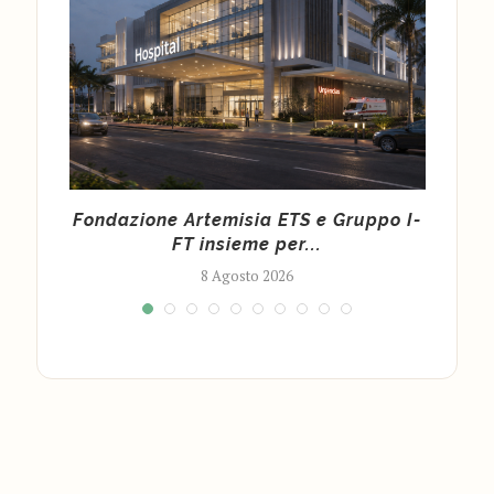
Fondazione Artemisia ETS e Gruppo I-
Ecli
IL
FT insieme per...
8 Agosto 2026