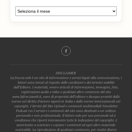
DISCLAIMER
La freccia web è un sito di informazione e servizi legati alla comunicazione, i
lettori sono tenuti al rispetto delle condizioni e dei termini stabiliti
dall’Editore. I materiali, ovvero articoli di informazione, immagini, foto,
registrazioni audio e video e qualsiasi altro contenuto del sito
www.lafrecciaweb.it, sono di proprietà dell’editore e dunque protetti dalle
norme sul diritto d’autore vigenti in Italia e dalle norme internazionali sul
copyright. I Servizi del Sito Upload e contenuti multimediali Newsletter
Podcast rss I servizi e i contenuti del sito sono destinati a un utilizzo
personale e non professionale. Il lettore solo per uso personale ed a
condizione che riporti interamente tutte le indicazioni del copyright, è
autorizzato a scaricare e copiare i contenuti ed ogni altro materiale
scaricabile. La riproduzione di qualsiasi contenuto, per motivi diversi