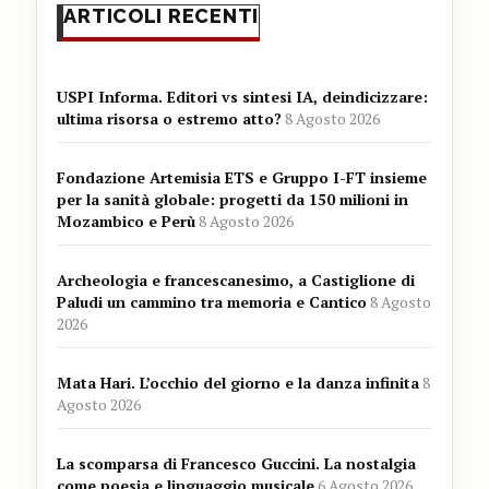
ARTICOLI RECENTI
USPI Informa. Editori vs sintesi IA, deindicizzare:
ultima risorsa o estremo atto?
8 Agosto 2026
Fondazione Artemisia ETS e Gruppo I-FT insieme
per la sanità globale: progetti da 150 milioni in
Mozambico e Perù
8 Agosto 2026
Archeologia e francescanesimo, a Castiglione di
Paludi un cammino tra memoria e Cantico
8 Agosto
2026
Mata Hari. L’occhio del giorno e la danza infinita
8
Agosto 2026
La scomparsa di Francesco Guccini. La nostalgia
come poesia e linguaggio musicale
6 Agosto 2026