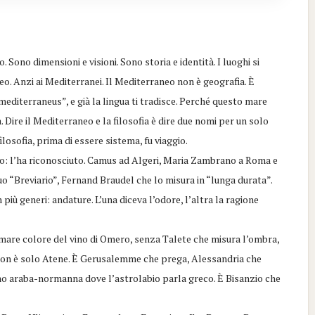
 Sono dimensioni e visioni. Sono storia e identità. I luoghi si
neo. Anzi ai Mediterranei. Il Mediterraneo non è geografia. È
mediterraneus”, e già la lingua ti tradisce. Perché questo mare
a. Dire il Mediterraneo e la filosofia è dire due nomi per un solo
ilosofia, prima di essere sistema, fu viaggio.
to: l’ha riconosciuto. Camus ad Algeri, Maria Zambrano a Roma e
uo “Breviario”, Fernand Braudel che lo misura in “lunga durata”.
più generi: andature. L’una diceva l’odore, l’altra la ragione
il mare colore del vino di Omero, senza Talete che misura l’ombra,
 non è solo Atene. È Gerusalemme che prega, Alessandria che
o araba-normanna dove l’astrolabio parla greco. È Bisanzio che