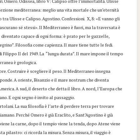
i. Omero. Odissea, libro V: Calipso offre l’immortalità. Ulisse
a lezione mediterranea: meglio una vita mortale che un’eternità
 tra Ulisse e Calipso. Agostino. Confessioni. X, 8: «E vanno gli
rascurano sé stessi». Il Mediterraneo è fuori, ma la traversata è
 è diventato capace di ogni forma: è prato per le gazzelle,
egrino”. Filosofia come capienza. Il mare tiene tutte le fedi.
i Filippo II del 1949. La “lunga durata”. Il mare impone il tempo
erranea è geologica.
bre. Costruire è scegliere il peso. Il Mediterraneo insegna
sponde. A oriente, Bisanzio e il mare nostrum che diventa
rica. A sud, il deserto che detta il libro. A nord, l’Europa che
nano. E ogni segno è invito al passaggio.
olani. La sua filosofia è l’arte di perdere terra per trovare
ichiamano. Perché Omero è già Eraclito, e Sant’Agostino è già
 viene la carne, dopo il tempio viene la tenda, dopo Atene viene
 pilastro: ci ricorda la misura. Senza misura, il viaggio è