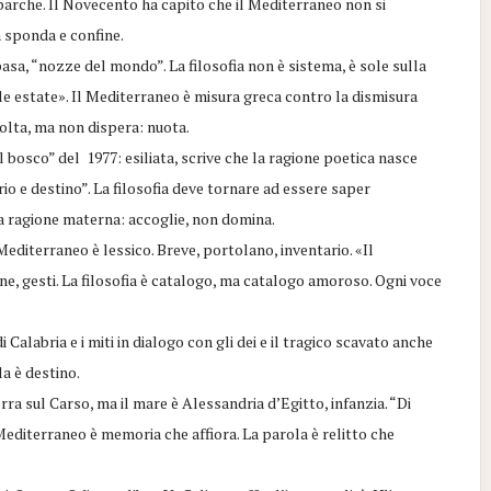
le barche. Il Novecento ha capito che il Mediterraneo non si
a sponda e confine.
sa, “nozze del mondo”. La filosofia non è sistema, è sole sulla
ile estate». Il Mediterraneo è misura greca contro la dismisura
olta, ma non dispera: nuota.
 bosco” del 1977: esiliata, scrive che la ragione poetica nasce
rio e destino”. La filosofia deve tornare ad essere saper
lla ragione materna: accoglie, non domina.
editerraneo è lessico. Breve, portolano, inventario. «Il
ane, gesti. La filosofia è catalogo, ma catalogo amoroso. Ogni voce
Calabria e i miti in dialogo con gli dei e il tragico scavato anche
la è destino.
ra sul Carso, ma il mare è Alessandria d’Egitto, infanzia. “Di
 Mediterraneo è memoria che affiora. La parola è relitto che