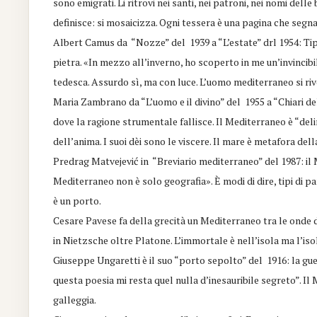
sono emigrati. Li ritrovi nei santi, nei patroni, nei nomi del
definisce: si mosaicizza. Ogni tessera è una pagina che segn
Albert Camus da “Nozze” del 1939 a “L’estate” drl 1954: Tipa
pietra. «In mezzo all’inverno, ho scoperto in me un’invincib
tedesca. Assurdo sì, ma con luce. L’uomo mediterraneo si riv
Maria Zambrano da “L’uomo e il divino” del 1955 a “Chiari del
dove la ragione strumentale fallisce. Il Mediterraneo è “deli
dell’anima. I suoi dèi sono le viscere. Il mare è metafora de
Predrag Matvejević in “Breviario mediterraneo” del 1987: il M
Mediterraneo non è solo geografia». È modi di dire, tipi di p
è un porto.
Cesare Pavese fa della grecità un Mediterraneo tra le onde di 
in Nietzsche oltre Platone. L’immortale è nell’isola ma l’iso
Giuseppe Ungaretti è il suo “porto sepolto” del 1916: la guer
questa poesia mi resta quel nulla d’inesauribile segreto”. Il
galleggia.