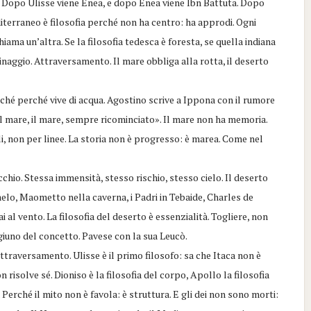
po. Dopo Ulisse viene Enea, e dopo Enea viene Ibn Battuta. Dopo
iterraneo è filosofia perché non ha centro: ha approdi. Ogni
ama un’altra. Se la filosofia tedesca è foresta, se quella indiana
inaggio. Attraversamento. Il mare obbliga alla rotta, il deserto
ché perché vive di acqua. Agostino scrive a Ippona con il rumore
«Il mare, il mare, sempre ricominciato». Il mare non ha memoria.
i, non per linee. La storia non è progresso: è marea. Come nel
cchio. Stessa immensità, stesso rischio, stesso cielo. Il deserto
elo, Maometto nella caverna, i Padri in Tebaide, Charles de
i al vento. La filosofia del deserto è essenzialità. Togliere, non
giuno del concetto. Pavese con la sua Leucò.
ttraversamento. Ulisse è il primo filosofo: sa che Itaca non è
n risolve sé. Dioniso è la filosofia del corpo, Apollo la filosofia
 Perché il mito non è favola: è struttura. E gli dei non sono morti: