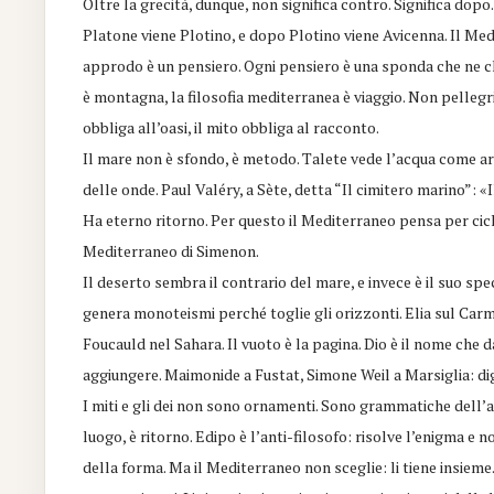
Oltre la grecità, dunque, non significa contro. Significa do
Platone viene Plotino, e dopo Plotino viene Avicenna. Il Med
approdo è un pensiero. Ogni pensiero è una sponda che ne chi
è montagna, la filosofia mediterranea è viaggio. Non pellegr
obbliga all’oasi, il mito obbliga al racconto.
Il mare non è sfondo, è metodo. Talete vede l’acqua come ar
delle onde. Paul Valéry, a Sète, detta “Il cimitero marino”: 
Ha eterno ritorno. Per questo il Mediterraneo pensa per cicl
Mediterraneo di Simenon.
Il deserto sembra il contrario del mare, e invece è il suo spe
genera monoteismi perché toglie gli orizzonti. Elia sul Carm
Foucauld nel Sahara. Il vuoto è la pagina. Dio è il nome che da
aggiungere. Maimonide a Fustat, Simone Weil a Marsiglia: di
I miti e gli dei non sono ornamenti. Sono grammatiche dell’a
luogo, è ritorno. Edipo è l’anti-filosofo: risolve l’enigma e no
della forma. Ma il Mediterraneo non sceglie: li tiene insieme.