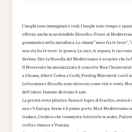
I luoghi sono immaginari e reali. I luoghi sono tempo e spazio.
offrono anche in un invisibile filosofico. Penso al Mediterra
grammatica nella metafisica. Lo chiami “mare fra le terre”, “
non sta fra le terre: le genera. Le cuce, le separa, le raccont
destino. Dire la filosofia del Mediterraneo è scoprire che la f
Il Novecento ha mosaicizzato il concetto. Non l’ha inventa
a L’Avana, Albert Cohen a Corfù, Predrag Matvejević con il s
Letteratura e filosofia sono intreccio come vele e vento. Non 
dell’odore. Insieme dicevano il sale.
La grecità resta pilastro. Senza il logos di Eraclito, senza 
non c’è Europa. Atene è il primo porto. Ma il Mediterraneo
traduce, Cordova che commenta Aristotele in arabo, Palerm
crolla e rinasce a Venezia.