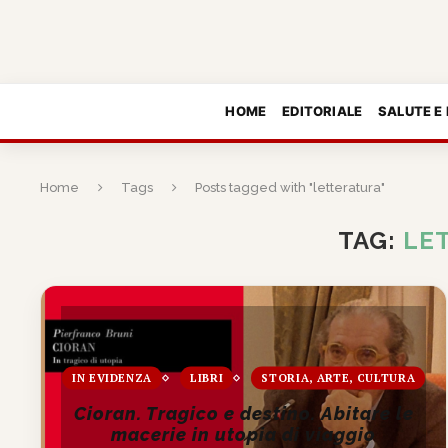
HOME
EDITORIALE
SALUTE E
Home
Tags
Posts tagged with "letteratura"
TAG:
LE
IN EVIDENZA
LIBRI
STORIA, ARTE, CULTURA
Cioran. Tragico e destino. Abitare le
macerie in utopia di viaggio