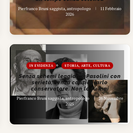
Pierfranco Bruni saggista, antropologo
11 Febbraio
2026
IN EVIDENZA
STORIA, ARTE, CULTURA
Senza schemi leggiamo Pasolini con
serietà, senza considerarlo
conservatore. Non lo fu mai
Pierfranco Bruni saggista, antropologo
26 Novembre
2025