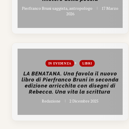
Pierfranco Bruni saggista, antropologo
17 Marzo
2026
IN EVIDENZA
LIBRI
LA BENATANA. Una favola il nuovo
libro di Pierfranco Bruni in seconda
edizione arricchita con disegni di
Rebecca. Una vita la scrittura
Redazione
2 Dicembre 2025