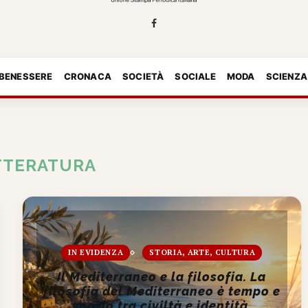
 BENESSERE
CRONACA
SOCIETÀ
SOCIALE
MODA
SCIENZA
TTERATURA
IN EVIDENZA
STORIA, ARTE, CULTURA
Il Mediterraneo e la filosofia. La
filosofia del Mediterraneo è tempo e
spazio tra civiltà e identità