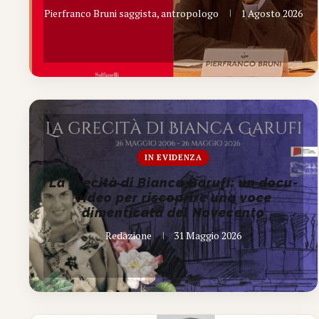
Pierfranco Bruni saggista, antropologo
1 Agosto 2026
IN EVIDENZA
La grecità di Bianca Garufi: un docu-
video per riscoprire una voce
dimenticata del Novecento
Redazione
31 Maggio 2026