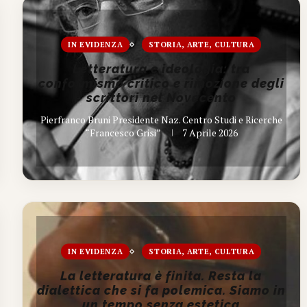
IN EVIDENZA
STORIA, ARTE, CULTURA
Letteratura e ideologia: tra
conformismo critico e rimozione degli
scrittori nel Novecento
Pierfranco Bruni Presidente Naz. Centro Studi e Ricerche
“Francesco Grisi”
7 Aprile 2026
IN EVIDENZA
STORIA, ARTE, CULTURA
La letteratura è finita. Resta la
dialettica che si fa polemica. Siamo in
un tempo senza estetica