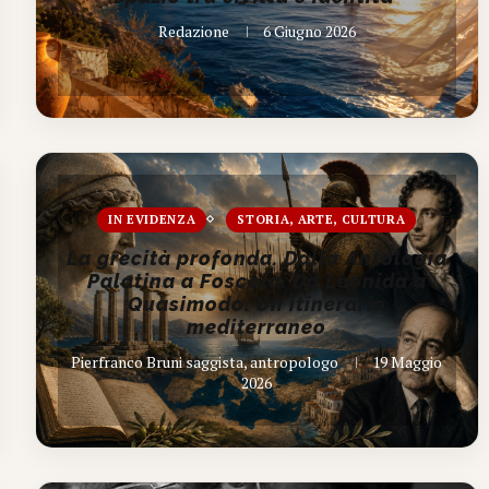
Redazione
6 Giugno 2026
IN EVIDENZA
STORIA, ARTE, CULTURA
La grecità profonda. Dalla Antologia
Palatina a Foscolo. Da Leonida a
Quasimodo. Un itinerario
mediterraneo
Pierfranco Bruni saggista, antropologo
19 Maggio
2026