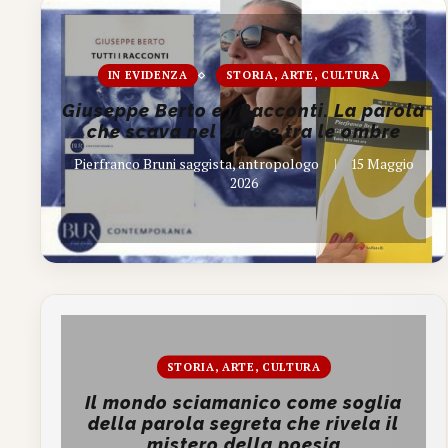
IN EVIDENZA
STORIA, ARTE, CULTURA
Giuseppe Berto e i Racconti. La parola
che scava nel buio e tra le ombre
Pierfranco Bruni saggista, antropologo
15 Maggio
2026
STORIA, ARTE, CULTURA
Il mondo sciamanico come soglia
della parola segreta che rivela il
mistero della poesia