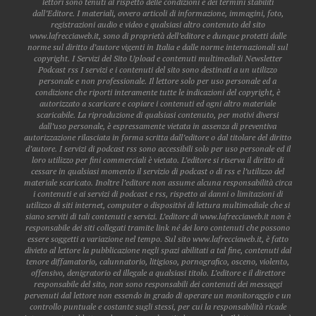
lettori sono tenuti al rispetto delle condizioni e dei termini stabiliti
dall’Editore. I materiali, ovvero articoli di informazione, immagini, foto,
registrazioni audio e video e qualsiasi altro contenuto del sito
www.lafrecciaweb.it, sono di proprietà dell’editore e dunque protetti dalle
norme sul diritto d’autore vigenti in Italia e dalle norme internazionali sul
copyright. I Servizi del Sito Upload e contenuti multimediali Newsletter
Podcast rss I servizi e i contenuti del sito sono destinati a un utilizzo
personale e non professionale. Il lettore solo per uso personale ed a
condizione che riporti interamente tutte le indicazioni del copyright, è
autorizzato a scaricare e copiare i contenuti ed ogni altro materiale
scaricabile. La riproduzione di qualsiasi contenuto, per motivi diversi
dall’uso personale, è espressamente vietata in assenza di preventiva
autorizzazione rilasciata in forma scritta dall’editore o dal titolare del diritto
d’autore. I servizi di podcast rss sono accessibili solo per uso personale ed il
loro utilizzo per fini commerciali è vietato. L’editore si riserva il diritto di
cessare in qualsiasi momento il servizio di podcast o di rss e l’utilizzo del
materiale scaricato. Inoltre l’editore non assume alcuna responsabilità circa
i contenuti e ai servizi di podcast e rss, rispetto ai danni o limitazioni di
utilizzo di siti internet, computer o dispositivi di lettura multimediale che si
siano serviti di tali contenuti e servizi. L’editore di www.lafrecciaweb.it non è
responsabile dei siti collegati tramite link né dei loro contenuti che possono
essere soggetti a variazione nel tempo. Sul sito www.lafrecciaweb.it, è fatto
divieto al lettore la pubblicazione negli spazi abilitati a tal fine, contenuti dal
tenore diffamatorio, calunnatorio, litigioso, pornografico, osceno, violento,
offensivo, denigratorio ed illegale a qualsiasi titolo. L’editore e il direttore
responsabile del sito, non sono responsabili dei contenuti dei messaggi
pervenuti dal lettore non essendo in grado di operare un monitoraggio e un
controllo puntuale e costante sugli stessi, per cui la responsabilità ricade