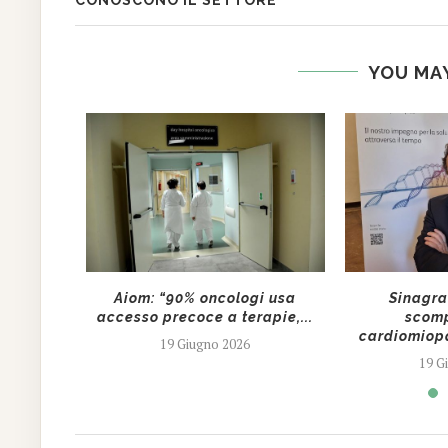
YOU MAY
Gesù):
Aiom: “90% oncologi usa
Sinagra 
cerca
accesso precoce a terapie,...
scomp
e...
cardiomiopat
19 Giugno 2026
19 G