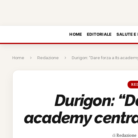
HOME
EDITORIALE
SALUTE E
Home
Redazione
Durigon: “Dare forza a Its academy
RE
Durigon: “Da
academy central
di
Redazione