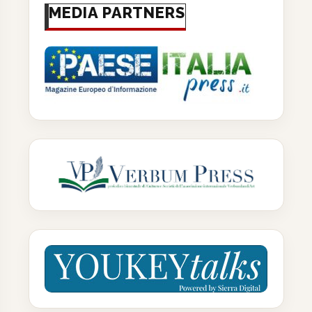
MEDIA PARTNERS
Carenza di ferro per 30%
La meditazione è un ‘farmac
italiani, studio Sinut...
contro l’ansia? Ecco...
19 Giugno 2026
19 Giugno 2026