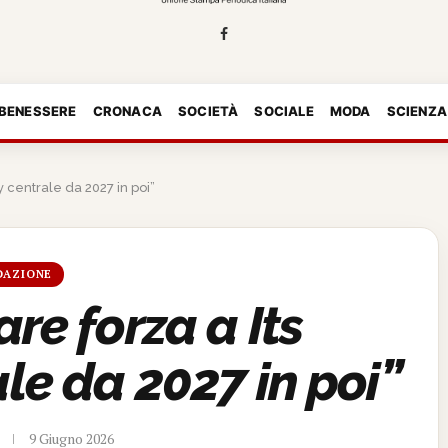
 BENESSERE
CRONACA
SOCIETÀ
SOCIALE
MODA
SCIENZA
 centrale da 2027 in poi”
DAZIONE
re forza a Its
e da 2027 in poi”
9 Giugno 2026