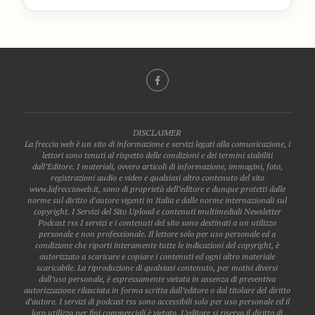
DISCLAIMER
La freccia web è un sito di informazione e servizi legati alla comunicazione, i
lettori sono tenuti al rispetto delle condizioni e dei termini stabiliti
dall’Editore. I materiali, ovvero articoli di informazione, immagini, foto,
registrazioni audio e video e qualsiasi altro contenuto del sito
www.lafrecciaweb.it, sono di proprietà dell’editore e dunque protetti dalle
norme sul diritto d’autore vigenti in Italia e dalle norme internazionali sul
copyright. I Servizi del Sito Upload e contenuti multimediali Newsletter
Podcast rss I servizi e i contenuti del sito sono destinati a un utilizzo
personale e non professionale. Il lettore solo per uso personale ed a
condizione che riporti interamente tutte le indicazioni del copyright, è
autorizzato a scaricare e copiare i contenuti ed ogni altro materiale
scaricabile. La riproduzione di qualsiasi contenuto, per motivi diversi
dall’uso personale, è espressamente vietata in assenza di preventiva
autorizzazione rilasciata in forma scritta dall’editore o dal titolare del diritto
d’autore. I servizi di podcast rss sono accessibili solo per uso personale ed il
loro utilizzo per fini commerciali è vietato. L’editore si riserva il diritto di