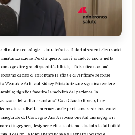
di molte tecnologie – dai telefoni cellulari ai sistemi elettronici
 miniaturizzazione. Perché questo non è accaduto anche nella
biamo gestire grandi quantità di fluidi, e l’idraulica non può
abbiamo deciso di affrontare la sfida e di verificare se fosse
etto Wearable Artificial Kidney. Miniaturizzare significa rendere
abile; significa favorire la mobilità del paziente, la
zazione del welfare sanitario”. Così Claudio Ronco, Irriv-
conosciuto a livello internazionale per i numerosi e innovativi
e inaugurale del Convegno Aiic-Associazione italiana ingegneri
are di ingegneri, designer e clinici abbiamo studiato la fattibilità
a, il design, le fonti energetiche e gli aspetti logistici e