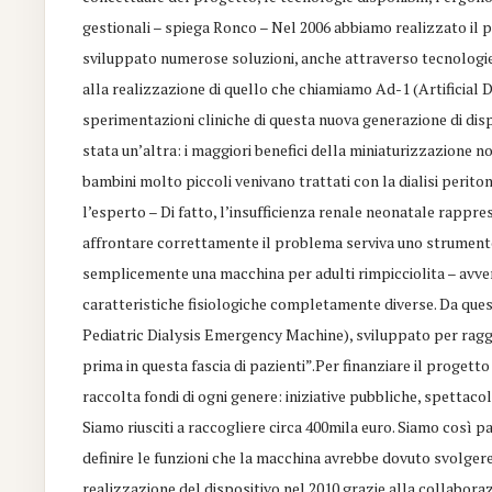
gestionali – spiega Ronco – Nel 2006 abbiamo realizzato i
sviluppato numerose soluzioni, anche attraverso tecnologi
alla realizzazione di quello che chiamiamo Ad-1 (Artificial D
sperimentazioni cliniche di questa nuova generazione di dis
stata un’altra: i maggiori benefici della miniaturizzazione no
bambini molto piccoli venivano trattati con la dialisi perito
l’esperto – Di fatto, l’insufficienza renale neonatale rappr
affrontare correttamente il problema serviva uno strument
semplicemente una macchina per adulti rimpicciolita – avver
caratteristiche fisiologiche completamente diverse. Da qu
Pediatric Dialysis Emergency Machine), sviluppato per raggiu
prima in questa fascia di pazienti”.Per finanziare il prog
raccolta fondi di ogni genere: iniziative pubbliche, spettacol
Siamo riusciti a raccogliere circa 400mila euro. Siamo così 
definire le funzioni che la macchina avrebbe dovuto svolgere
realizzazione del dispositivo nel 2010 grazie alla collabora