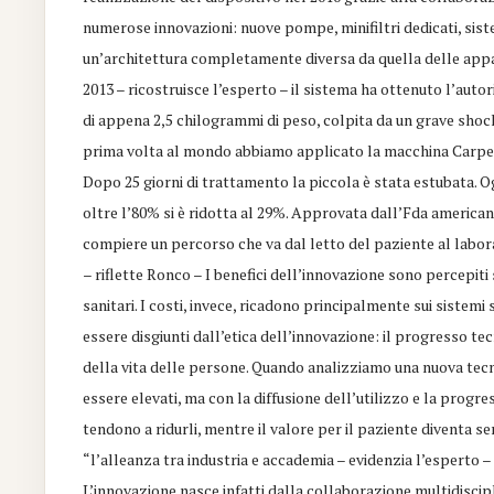
numerose innovazioni: nuove pompe, minifiltri dedicati, siste
un’architettura completamente diversa da quella delle appar
2013 – ricostruisce l’esperto – il sistema ha ottenuto l’aut
di appena 2,5 chilogrammi di peso, colpita da un grave shock
prima volta al mondo abbiamo applicato la macchina Carpedi
Dopo 25 giorni di trattamento la piccola è stata estubata. 
oltre l’80% si è ridotta al 29%. Approvata dall’Fda american
compiere un percorso che va dal letto del paziente al labor
– riflette Ronco – I benefici dell’innovazione sono percepiti 
sanitari. I costi, invece, ricadono principalmente sui sistemi 
essere disgiunti dall’etica dell’innovazione: il progresso t
della vita delle persone. Quando analizziamo una nuova tecnol
essere elevati, ma con la diffusione dell’utilizzo e la progre
tendono a ridurli, mentre il valore per il paziente diventa s
“l’alleanza tra industria e accademia – evidenzia l’esperto 
L’innovazione nasce infatti dalla collaborazione multidiscipl