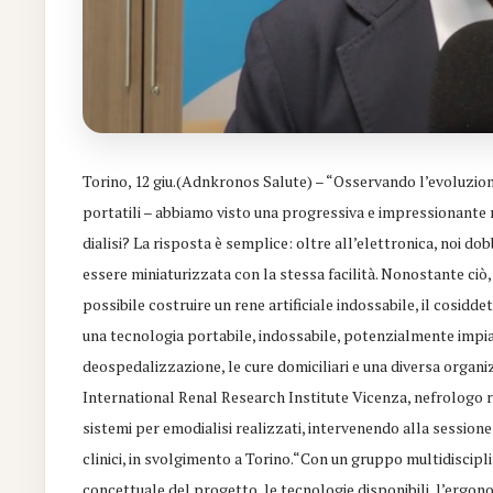
Torino, 12 giu.(Adnkronos Salute) – “Osservando l’evoluzione 
portatili – abbiamo visto una progressiva e impressionante
dialisi? La risposta è semplice: oltre all’elettronica, noi dob
essere miniaturizzata con la stessa facilità. Nonostante ciò, 
possibile costruire un rene artificiale indossabile, il cosidd
una tecnologia portabile, indossabile, potenzialmente impiant
deospedalizzazione, le cure domiciliari e una diversa organiz
International Renal Research Institute Vicenza, nefrologo ri
sistemi per emodialisi realizzati, intervenendo alla session
clinici, in svolgimento a Torino.“Con un gruppo multidisciplin
concettuale del progetto, le tecnologie disponibili, l’ergonomi