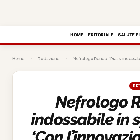
HOME
EDITORIALE
SALUTE E
Home
Redazione
Nefrologo Ronco: “Dialisi indossab
RE
Nefrologo R
indossabile in
‘Con l’innovaz