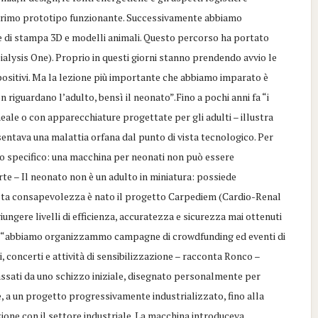
l primo prototipo funzionante. Successivamente abbiamo
e di stampa 3D e modelli animali. Questo percorso ha portato
ialysis One). Proprio in questi giorni stanno prendendo avvio le
positivi. Ma la lezione più importante che abbiamo imparato è
n riguardano l’adulto, bensì il neonato”.Fino a pochi anni fa “i
neale o con apparecchiature progettate per gli adulti – illustra
esentava una malattia orfana dal punto di vista tecnologico. Per
o specifico: una macchina per neonati non può essere
te – Il neonato non è un adulto in miniatura: possiede
esta consapevolezza è nato il progetto Carpediem (Cardio-Renal
ngere livelli di efficienza, accuratezza e sicurezza mai ottenuti
etto “abbiamo organizzammo campagne di crowdfunding ed eventi di
i, concerti e attività di sensibilizzazione – racconta Ronco –
passati da uno schizzo iniziale, disegnato personalmente per
, a un progetto progressivamente industrializzato, fino alla
zione con il settore industriale. La macchina introduceva