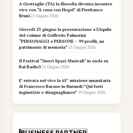
A Grottaglie (TA) la filosofia diventa incontro
vivo con “A cena con Hegel” di Pierfranco
Bruni
21 Giugno 2026
Giovedì 25 giugno la presentazione a L’Aquila
del volume di Goffredo Palmerini
“PERSONAGGI e PERSONE – 99 profili, un
patrimonio di memoria”
21 Giugno 2026
Il Festival “Nuovi Spazi Musicali” in onda su
Rai Radio3
21 Giugno 2026
E’ entrata nel vivo la 65^ missione umanitaria
di Francesco Barone in Burundi:”Qui forti
ingiustizie e disuguaglianze”
19 Giugno 2026
BUSINESS PARTNER