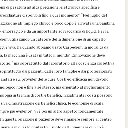
mi di pesatura ad alta precisione, elettronica specifica e
ecchiature disponibili fino a quel momento”. “Nel luglio del
orizzazione all’impiego clinico e poco dopo è arrivata una bambina
 emorragico e da un importante sovraccarico di liquidi. Per la
em utilizzando un catetere della dimensione di un capello.
Oggi è viva. Da quando abbiamo usato Carpediem la moralità da
a, la macchina è usata in tutto il mondo”.L’innovazione deve
atorio, “ma soprattutto dal laboratorio alla coscienza collettiva
soprattutto dai pazienti, dalle loro famiglie e dai professionisti
sanitari e sui provider delle cure. Costi ed efficacia non devono
ecnologico non è fine a sé stesso, ma orientato al miglioramento
ogia in termini di costi e benefici, inizialmente i costi possono
ssiva dimostrazione dei benefici clinici, le economie di scala
empre più evidente”. Vi è poi un altro aspetto fondamentale:
– In questa relazione il paziente deve rimanere sempre al centro.
inare, e in questo contesto il ruolo dell’ingegnere clinico è