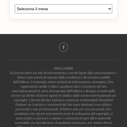
DISCLAIMER
La freccia web è un sito di informazione e servizi legati alla comunicazione, i
lettori sono tenuti al rispetto delle condizioni e dei termini stabiliti
dall’Editore. I materiali, ovvero articoli di informazione, immagini, foto,
registrazioni audio e video e qualsiasi altro contenuto del sito
www.lafrecciaweb.it, sono di proprietà dell’editore e dunque protetti dalle
norme sul diritto d’autore vigenti in Italia e dalle norme internazionali sul
copyright. I Servizi del Sito Upload e contenuti multimediali Newsletter
Podcast rss I servizi e i contenuti del sito sono destinati a un utilizzo
personale e non professionale. Il lettore solo per uso personale ed a
condizione che riporti interamente tutte le indicazioni del copyright, è
autorizzato a scaricare e copiare i contenuti ed ogni altro materiale
scaricabile. La riproduzione di qualsiasi contenuto, per motivi diversi