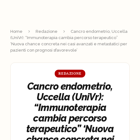
Home
Redazione
Cancro endometrio, Uccella
(UniVr): “Immunoterapia cambia percorso terapeutico”
‘Nuova chance concreta nei casi avanzati e metastatici per
pazienti con prognosi sfavorevole’
REDAZIONE
Cancro endometrio,
Uccella (UniVr):
“Immunoterapia
cambia percorso
terapeutico” ‘Nuova
chance concreta nei