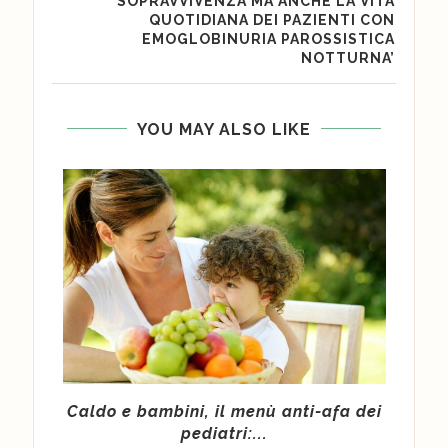
SOPRAVVIVENZA MA ANCHE LA VITA
QUOTIDIANA DEI PAZIENTI CON
EMOGLOBINURIA PAROSSISTICA
NOTTURNA’
YOU MAY ALSO LIKE
ce a
Caldo e bambini, il menù anti-afa dei
Po
pediatri:...