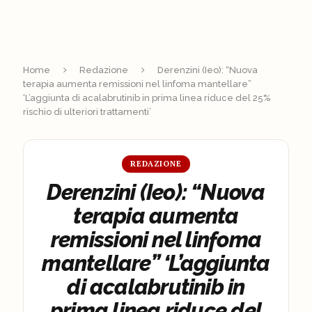
Home
Redazione
Derenzini (Ieo): “Nuova
terapia aumenta remissioni nel linfoma mantellare”
‘L’aggiunta di acalabrutinib in prima linea riduce del 25%
rischio di ulteriori trattamenti’
REDAZIONE
Derenzini (Ieo): “Nuova
terapia aumenta
remissioni nel linfoma
mantellare” ‘L’aggiunta
di acalabrutinib in
prima linea riduce del