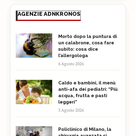
AGENZIE ADNKRONOS
Morto dopo la puntura di
un calabrone, cosa fare
subito: cosa dice
l’allergologa
6 Agosto 2026
Caldo e bambini, il menù
anti-afa dei pediatri: “Più
acqua, frutta e pasti
leggeri”
5 Agosto 2026
Policlinico di Milano, la
chirurgia avanzata si