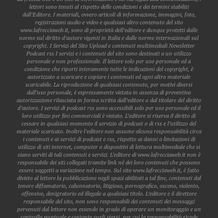
lettori sono tenuti al rispetto delle condizioni e dei termini stabiliti
dall’Editore. I materiali, ovvero articoli di informazione, immagini, foto,
registrazioni audio e video e qualsiasi altro contenuto del sito
www.lafrecciaweb.it, sono di proprietà dell’editore e dunque protetti dalle
norme sul diritto d’autore vigenti in Italia e dalle norme internazionali sul
copyright. I Servizi del Sito Upload e contenuti multimediali Newsletter
Podcast rss I servizi e i contenuti del sito sono destinati a un utilizzo
personale e non professionale. Il lettore solo per uso personale ed a
condizione che riporti interamente tutte le indicazioni del copyright, è
autorizzato a scaricare e copiare i contenuti ed ogni altro materiale
scaricabile. La riproduzione di qualsiasi contenuto, per motivi diversi
dall’uso personale, è espressamente vietata in assenza di preventiva
autorizzazione rilasciata in forma scritta dall’editore o dal titolare del diritto
d’autore. I servizi di podcast rss sono accessibili solo per uso personale ed il
loro utilizzo per fini commerciali è vietato. L’editore si riserva il diritto di
cessare in qualsiasi momento il servizio di podcast o di rss e l’utilizzo del
materiale scaricato. Inoltre l’editore non assume alcuna responsabilità circa
i contenuti e ai servizi di podcast e rss, rispetto ai danni o limitazioni di
utilizzo di siti internet, computer o dispositivi di lettura multimediale che si
siano serviti di tali contenuti e servizi. L’editore di www.lafrecciaweb.it non è
responsabile dei siti collegati tramite link né dei loro contenuti che possono
essere soggetti a variazione nel tempo. Sul sito www.lafrecciaweb.it, è fatto
divieto al lettore la pubblicazione negli spazi abilitati a tal fine, contenuti dal
tenore diffamatorio, calunnatorio, litigioso, pornografico, osceno, violento,
offensivo, denigratorio ed illegale a qualsiasi titolo. L’editore e il direttore
responsabile del sito, non sono responsabili dei contenuti dei messaggi
pervenuti dal lettore non essendo in grado di operare un monitoraggio e un
controllo puntuale e costante sugli stessi, per cui la responsabilità ricade