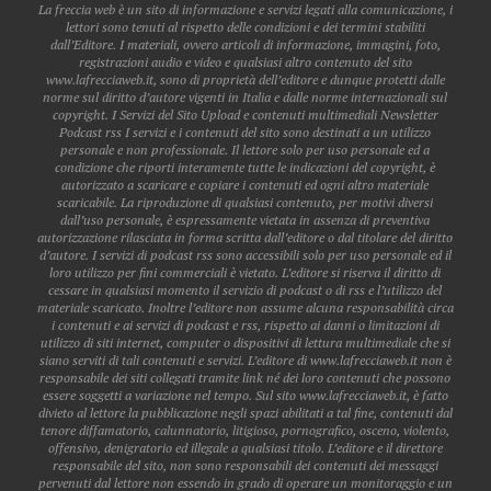
La freccia web è un sito di informazione e servizi legati alla comunicazione, i
lettori sono tenuti al rispetto delle condizioni e dei termini stabiliti
dall’Editore. I materiali, ovvero articoli di informazione, immagini, foto,
registrazioni audio e video e qualsiasi altro contenuto del sito
www.lafrecciaweb.it, sono di proprietà dell’editore e dunque protetti dalle
norme sul diritto d’autore vigenti in Italia e dalle norme internazionali sul
copyright. I Servizi del Sito Upload e contenuti multimediali Newsletter
Podcast rss I servizi e i contenuti del sito sono destinati a un utilizzo
personale e non professionale. Il lettore solo per uso personale ed a
condizione che riporti interamente tutte le indicazioni del copyright, è
autorizzato a scaricare e copiare i contenuti ed ogni altro materiale
scaricabile. La riproduzione di qualsiasi contenuto, per motivi diversi
dall’uso personale, è espressamente vietata in assenza di preventiva
autorizzazione rilasciata in forma scritta dall’editore o dal titolare del diritto
d’autore. I servizi di podcast rss sono accessibili solo per uso personale ed il
loro utilizzo per fini commerciali è vietato. L’editore si riserva il diritto di
cessare in qualsiasi momento il servizio di podcast o di rss e l’utilizzo del
materiale scaricato. Inoltre l’editore non assume alcuna responsabilità circa
i contenuti e ai servizi di podcast e rss, rispetto ai danni o limitazioni di
utilizzo di siti internet, computer o dispositivi di lettura multimediale che si
siano serviti di tali contenuti e servizi. L’editore di www.lafrecciaweb.it non è
responsabile dei siti collegati tramite link né dei loro contenuti che possono
essere soggetti a variazione nel tempo. Sul sito www.lafrecciaweb.it, è fatto
divieto al lettore la pubblicazione negli spazi abilitati a tal fine, contenuti dal
tenore diffamatorio, calunnatorio, litigioso, pornografico, osceno, violento,
offensivo, denigratorio ed illegale a qualsiasi titolo. L’editore e il direttore
responsabile del sito, non sono responsabili dei contenuti dei messaggi
pervenuti dal lettore non essendo in grado di operare un monitoraggio e un