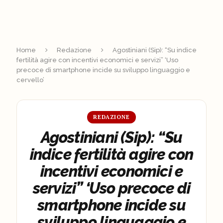
Home
Redazione
Agostiniani (Sip): “Su indice
fertilità agire con incentivi economici e servizi” ‘Uso
precoce di smartphone incide su sviluppo linguaggio e
cervello’
REDAZIONE
Agostiniani (Sip): “Su
indice fertilità agire con
incentivi economici e
servizi” ‘Uso precoce di
smartphone incide su
sviluppo linguaggio e