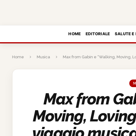
HOME
EDITORIALE
SALUTE E
Home
Musica
Max from Gabin e “Walking, Moving, Lov
M
Max from Gab
Moving, Loving 
viaggio musica