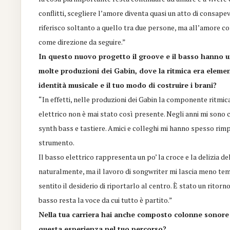
conflitti, scegliere l’amore diventa quasi un atto di consape
riferisco soltanto a quello tra due persone, ma all’amore co
come direzione da seguire.”
In questo nuovo progetto il groove e il basso hanno u
molte produzioni dei Gabin, dove la ritmica era eleme
identità musicale e il tuo modo di costruire i brani?
“In effetti, nelle produzioni dei Gabin la componente ritmi
elettrico non è mai stato così presente. Negli anni mi son
synth bass e tastiere. Amici e colleghi mi hanno spesso rimp
strumento.
Il basso elettrico rappresenta un po’ la croce e la delizia d
naturalmente, ma il lavoro di songwriter mi lascia meno te
sentito il desiderio di riportarlo al centro. È stato un ritorno
basso resta la voce da cui tutto è partito.”
Nella tua carriera hai anche composto colonne sonore p
questa esperienza nel tuo percorso?