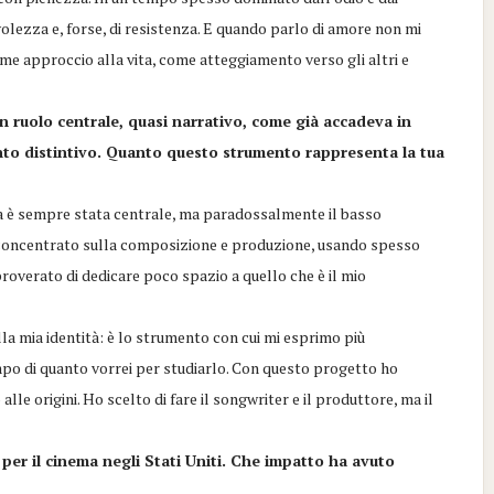
volezza e, forse, di resistenza. E quando parlo di amore non mi
me approccio alla vita, come atteggiamento verso gli altri e
n ruolo centrale, quasi narrativo, come già accadeva in
nto distintivo. Quanto questo strumento rappresenta la tua
ca è sempre stata centrale, ma paradossalmente il basso
o concentrato sulla composizione e produzione, usando spesso
roverato di dedicare poco spazio a quello che è il mio
ella mia identità: è lo strumento con cui mi esprimo più
mpo di quanto vorrei per studiarlo. Con questo progetto ho
 alle origini. Ho scelto di fare il songwriter e il produttore, ma il
er il cinema negli Stati Uniti. Che impatto ha avuto