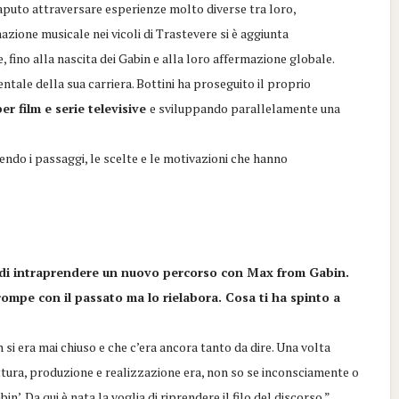
saputo attraversare esperienze molto diverse tra loro,
ione musicale nei vicoli di Trastevere si è aggiunta
 fino alla nascita dei Gabin e alla loro affermazione globale.
tale della sua carriera. Bottini ha proseguito il proprio
r film e serie televisive
e sviluppando parallelamente una
endo i passaggi, le scelte e le motivazioni che hanno
o di intraprendere un nuovo percorso con Max from Gabin.
mpe con il passato ma lo rielabora. Cosa ti ha spinto a
n si era mai chiuso e che c’era ancora tanto da dire. Una volta
ttura, produzione e realizzazione era, non so se inconsciamente o
n’. Da qui è nata la voglia di riprendere il filo del discorso.”