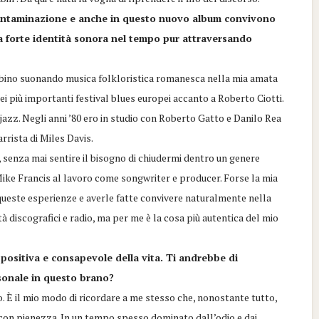
contaminazione e anche in questo nuovo album convivono
una forte identità sonora nel tempo pur attraversando
ambino suonando musica folkloristica romanesca nella mia amata
 dei più importanti festival blues europei accanto a Roberto Ciotti.
jazz. Negli anni ’80 ero in studio con Roberto Gatto e Danilo Rea
arrista di Miles Davis.
, senza mai sentire il bisogno di chiudermi dentro un genere
Mike Francis al lavoro come songwriter e producer. Forse la mia
 queste esperienze e averle fatte convivere naturalmente nella
tà discografici e radio, ma per me è la cosa più autentica del mio
positiva e consapevole della vita. Ti andrebbe di
rsonale in questo brano?
. È il mio modo di ricordare a me stesso che, nonostante tutto,
 con pienezza. In un tempo spesso dominato dall’odio e dai