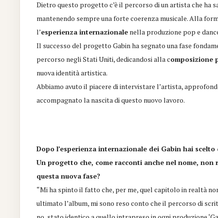
Dietro questo progetto c’è il percorso di un artista che ha 
mantenendo sempre una forte coerenza musicale. Alla formaz
l’
esperienza internazionale
nella produzione pop e dance,
Il successo del progetto Gabin ha segnato una fase fondamen
percorso negli Stati Uniti, dedicandosi alla c
omposizione pe
nuova identità artistica.
Abbiamo avuto il piacere di intervistare l’artista, approfond
accompagnato la nascita di questo nuovo lavoro.
Dopo l’esperienza internazionale dei Gabin hai scelt
Un progetto che, come racconti anche nel nome, non ro
questa nuova fase?
“Mi ha spinto il fatto che, per me, quel capitolo in realtà no
ultimato l’album, mi sono reso conto che il percorso di scri
no, stato identico a quello intrapreso in ogni produzione ‘Gabi