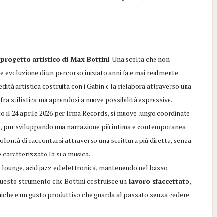
progetto artistico di Max Bottini
. Una scelta che non
e evoluzione di un percorso iniziato anni fa e mai realmente
dità artistica costruita con i Gabin e la rielabora attraverso una
ra stilistica ma aprendosi a nuove possibilità espressive.
to il 24 aprile 2026 per Irma Records, si muove lungo coordinate
n, pur sviluppando una narrazione più intima e contemporanea.
volontà di raccontarsi attraverso una scrittura più diretta, senza
 caratterizzato la sua musica.
a lounge, acid jazz ed elettronica, mantenendo nel basso
 questo strumento che Bottini costruisce un
lavoro sfaccettato
,
miche e un gusto produttivo che guarda al passato senza cedere