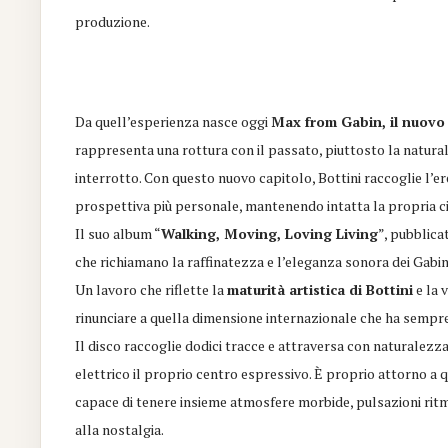
produzione.
Da quell’esperienza nasce oggi
Max from Gabin, il nuovo 
rappresenta una rottura con il passato, piuttosto la natural
interrotto. Con questo nuovo capitolo, Bottini raccoglie l’ere
prospettiva più personale, mantenendo intatta la propria cif
Il suo album “
Walking, Moving, Loving Living
”, pubblica
che richiamano la raffinatezza e l’eleganza sonora dei Gabi
Un lavoro che riflette la
maturità artistica di Bottini
e la 
rinunciare a quella dimensione internazionale che ha sempre
Il disco raccoglie dodici tracce e attraversa con naturalezz
elettrico il proprio centro espressivo. È proprio attorno a
capace di tenere insieme atmosfere morbide, pulsazioni rit
alla nostalgia.