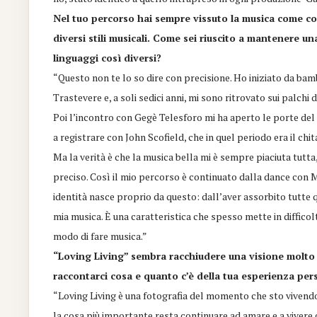
Nel tuo percorso hai sempre vissuto la musica come 
diversi stili musicali. Come sei riuscito a mantenere 
linguaggi così diversi?
“Questo non te lo so dire con precisione. Ho iniziato da b
Trastevere e, a soli sedici anni, mi sono ritrovato sui palchi
Poi l’incontro con Gegè Telesforo mi ha aperto le porte del 
a registrare con John Scofield, che in quel periodo era il chit
Ma la verità è che la musica bella mi è sempre piaciuta tutta
preciso. Così il mio percorso è continuato dalla dance con 
identità nasce proprio da questo: dall’aver assorbito tutte
mia musica. È una caratteristica che spesso mette in difficol
modo di fare musica.”
“Loving Living” sembra racchiudere una visione molto 
raccontarci cosa e quanto c’è della tua esperienza pe
“Loving Living è una fotografia del momento che sto vivendo
la cosa più importante resta continuare ad amare e a vivere