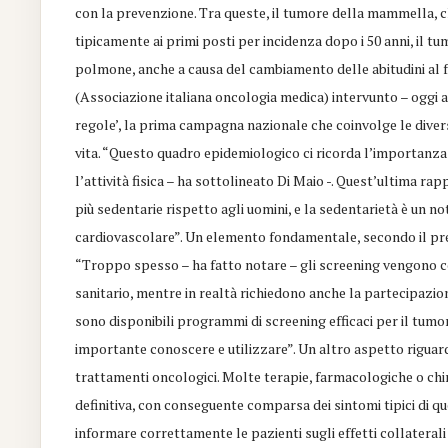
con la prevenzione. Tra queste, il tumore della mammella, c
tipicamente ai primi posti per incidenza dopo i 50 anni, il tu
polmone, anche a causa del cambiamento delle abitudini al
(Associazione italiana oncologia medica) intervunto – oggi 
regole’, la prima campagna nazionale che coinvolge le divers
vita. “Questo quadro epidemiologico ci ricorda l’importanza 
l’attività fisica – ha sottolineato Di Maio -. Quest’ultima 
più sedentarie rispetto agli uomini, e la sedentarietà è un n
cardiovascolare”. Un elemento fondamentale, secondo il presi
“Troppo spesso – ha fatto notare – gli screening vengono co
sanitario, mentre in realtà richiedono anche la partecipazi
sono disponibili programmi di screening efficaci per il tumo
importante conoscere e utilizzare”. Un altro aspetto rigua
trattamenti oncologici. Molte terapie, farmacologiche o c
definitiva, con conseguente comparsa dei sintomi tipici di q
informare correttamente le pazienti sugli effetti collaterali