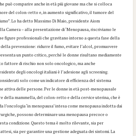
he può comparire anche in età più giovane ma che si colloca
more del colon-retto e, in aumento significativo, il tumore del
 fumo”. Lo ha detto Massimo Di Maio, presidente Aiom
alla Camera – alla presentazione di ‘Menopausa, riscriviamo le
e figure professionali che gravitano intorno a questa fase della
della prevenzione: ridurre il fumo, evitare l’alcol, promuovere
rappresenta un punto critico, perché le donne risultano mediamente
oto fattore di rischio non solo oncologico, ma anche
dente degli oncologi italiani è l’adesione agli screening.
nsiderati solo come un indicatore di efficienza del sistema
one attiva delle persone. Per le donne in età post-menopausale
re della mammella, del colon-retto e della cervice uterina, che è
rda l’oncologia ‘in menopausa’ intesa come menopausa indotta dai
hirurgiche, possono determinare una menopausa precoce o
uesta condizione. Questo tema è molto rilevante, sia per
 attesi, sia per garantire una gestione adeguata dei sintomi. La