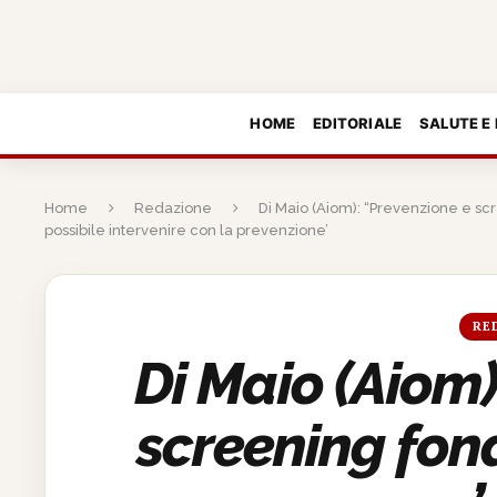
HOME
EDITORIALE
SALUTE E
Home
Redazione
Di Maio (Aiom): “Prevenzione e scr
possibile intervenire con la prevenzione’
RE
Di Maio (Aiom)
screening fo