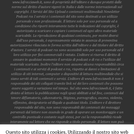
www.lafrecciaweb.it, sono di proprietà dell’editore e dunque protetti dalle
norme sul diritto d’autore vigenti in Italia e dalle norme internazionali sul
copyright. I Servizi del Sito Upload e contenuti multimediali Newsletter
Podcast rss I servizi e i contenuti del sito sono destinati a un utilizzo
personale e non professionale. Il lettore solo per uso personale ed a
condizione che riporti interamente tutte le indicazioni del copyright, è
autorizzato a scaricare e copiare i contenuti ed ogni altro materiale
scaricabile. La riproduzione di qualsiasi contenuto, per motivi diversi
dall’uso personale, è espressamente vietata in assenza di preventiva
autorizzazione rilasciata in forma scritta dall’editore o dal titolare del diritto
d’autore. I servizi di podcast rss sono accessibili solo per uso personale ed il
loro utilizzo per fini commerciali è vietato. L’editore si riserva il diritto di
cessare in qualsiasi momento il servizio di podcast o di rss e l’utilizzo del
materiale scaricato. Inoltre l’editore non assume alcuna responsabilità circa
i contenuti e ai servizi di podcast e rss, rispetto ai danni o limitazioni di
utilizzo di siti internet, computer o dispositivi di lettura multimediale che si
siano serviti di tali contenuti e servizi. L’editore di www.lafrecciaweb.it non è
responsabile dei siti collegati tramite link né dei loro contenuti che possono
essere soggetti a variazione nel tempo. Sul sito www.lafrecciaweb.it, è fatto
divieto al lettore la pubblicazione negli spazi abilitati a tal fine, contenuti dal
tenore diffamatorio, calunnatorio, litigioso, pornografico, osceno, violento,
offensivo, denigratorio ed illegale a qualsiasi titolo. L’editore e il direttore
responsabile del sito, non sono responsabili dei contenuti dei messaggi
pervenuti dal lettore non essendo in grado di operare un monitoraggio e un
controllo puntuale e costante sugli stessi, per cui la responsabilità ricade
interamente sul lettore che ne risponde a titolo personale. Il lettore non può
pubblicare dati personali o sensibili di altri lettori, a meno che gli stessi non
Questo sito utilizza i cookies. Utilizzando il nostro sito web
siano già accessibili sul web. Il lettore non acquisisce alcun diritto in