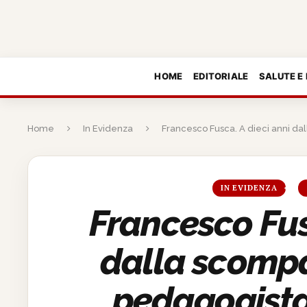
HOME
EDITORIALE
SALUTE E
Home
In Evidenza
Francesco Fusca. A dieci anni dal
IN EVIDENZA
Francesco Fus
dalla scompa
pedagogista,