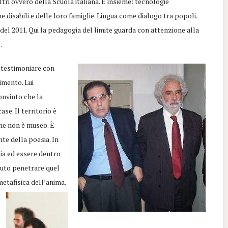
tri ovvero della Scuola italiana. E insieme: tecnologie
one disabili e delle loro famiglie. Lingua come dialogo tra popoli.
à” del 2011. Qui la pedagogia del limite guarda con attenzione alla
.
 testimoniare con
imento. Lui
onvinto che la
se. Il territorio è
che non è museo. È
e della poesia. In
sia ed essere dentro
aputo penetrare quel
metafisica dell’anima.