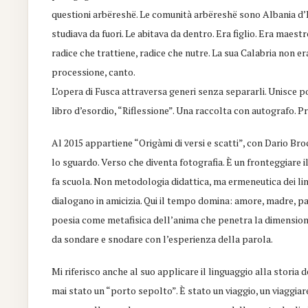
questioni arbëreshë. Le comunità arbëreshë sono Albania d’Ita
studiava da fuori. Le abitava da dentro. Era figlio. Era maes
radice che trattiene, radice che nutre. La sua Calabria non er
processione, canto.
L’opera di Fusca attraversa generi senza separarli. Unisce p
libro d’esordio, “Riflessione”. Una raccolta con autografo. P
Al 2015 appartiene “Origàmi di versi e scatti”, con Dario Bro
lo sguardo. Verso che diventa fotografia. È un fronteggiare 
fa scuola. Non metodologia didattica, ma ermeneutica dei li
dialogano in amicizia. Qui il tempo domina: amore, madre, pa
poesia come metafisica dell’anima che penetra la dimensione
da sondare e snodare con l’esperienza della parola.
Mi riferisco anche al suo applicare il linguaggio alla storia
mai stato un “porto sepolto”. È stato un viaggio, un viaggi