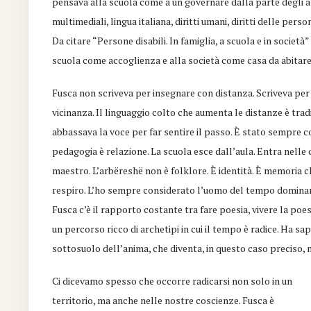
pensava alla scuola come a un governare dalla parte degli al
multimediali, lingua italiana, diritti umani, diritti delle pers
Da citare “Persone disabili. In famiglia, a scuola e in societ
scuola come accoglienza e alla società come casa da abitare
Fusca non scriveva per insegnare con distanza. Scriveva per
vicinanza. Il linguaggio colto che aumenta le distanze è trad
abbassava la voce per far sentire il passo. È stato sempre c
pedagogia è relazione. La scuola esce dall’aula. Entra nelle ca
maestro. L’arbëreshë non è folklore. È identità. È memoria 
respiro. L’ho sempre considerato l’uomo del tempo dominant
Fusca c’è il rapporto costante tra fare poesia, vivere la poe
un percorso ricco di archetipi in cui il tempo è radice. Ha s
sottosuolo dell’anima, che diventa, in questo caso preciso, 
Ci dicevamo spesso che occorre radicarsi non solo in un
territorio, ma anche nelle nostre coscienze. Fusca è