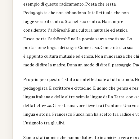
esempio di questo radicamento. Poeta che resta.
Pedagogista che non abbandona. Intellettuale che non
fugge verso il centro. Sta nel suo centro. Ha sempre
considerato l’arbëreshë una cultura mutuale ed etnica.
Fusca porta l’arbëreshë nella poesia senza esotismo. Lo
porta come lingua dei sogni. Come casa. Come rito. La sua
è appunto cultura mutuale ed etnica. Non minoranza che chi
modo di dire la madre. Dona un modo di dire il paesaggio. Pae
Proprio per questo è stato un intellettuale a tutto tondo. N
pedagogista. È scrittore e cittadino. È uomo che pensa e rest
lingua italiana e delle altre seimila lingue della Terra, con-s
della bellezza. Ci resta una voce lieve tra i frantumi. Una voc
lingua e storia. Francesco Fusca non ha scelto tra radice e 
l’usignolo tra gli ulivi.
Siamo stati uomini che hanno dialogato in amicizia vera e pr