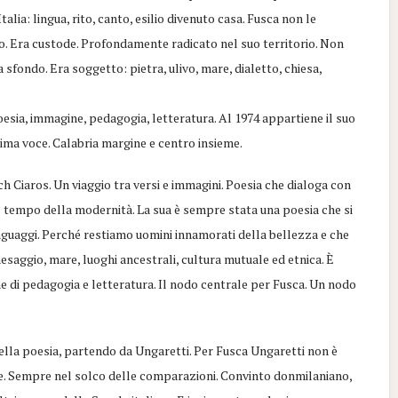
lia: lingua, rito, canto, esilio divenuto casa. Fusca non le
tro. Era custode. Profondamente radicato nel suo territorio. Non
a sfondo. Era soggetto: pietra, ulivo, mare, dialetto, chiesa,
oesia, immagine, pedagogia, letteratura. Al 1974 appartiene il suo
rima voce. Calabria margine e centro insieme.
ch Ciaros. Un viaggio tra versi e immagini. Poesia che dialoga con
il tempo della modernità. La sua è sempre stata una poesia che si
nguaggi. Perché restiamo uomini innamorati della bellezza e che
esaggio, mare, luoghi ancestrali, cultura mutuale ed etnica. È
 di pedagogia e letteratura. Il nodo centrale per Fusca. Un nodo
 della poesia, partendo da Ungaretti. Per Fusca Ungaretti non è
are. Sempre nel solco delle comparazioni. Convinto donmilaniano,