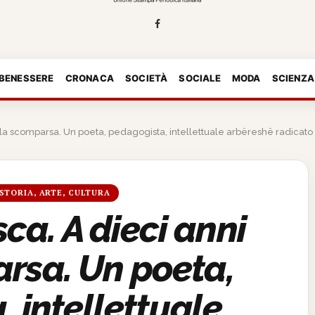
 BENESSERE
CRONACA
SOCIETÀ
SOCIALE
MODA
SCIENZA
la scomparsa. Un poeta, pedagogista, intellettuale arbëreshë radicato n
STORIA, ARTE, CULTURA
ca. A dieci anni
rsa. Un poeta,
 intellettuale