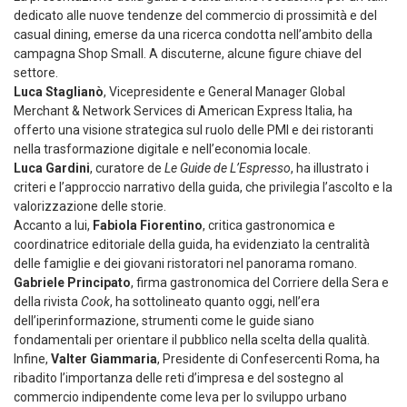
dedicato alle nuove tendenze del commercio di prossimità e del
casual dining, emerse da una ricerca condotta nell’ambito della
campagna Shop Small. A discuterne, alcune figure chiave del
settore.
Luca Staglianò
, Vicepresidente e General Manager Global
Merchant & Network Services di American Express Italia, ha
offerto una visione strategica sul ruolo delle PMI e dei ristoranti
nella trasformazione digitale e nell’economia locale.
Luca Gardini
, curatore de
Le Guide de L’Espresso
, ha illustrato i
criteri e l’approccio narrativo della guida, che privilegia l’ascolto e la
valorizzazione delle storie.
Accanto a lui,
Fabiola Fiorentino
, critica gastronomica e
coordinatrice editoriale della guida, ha evidenziato la centralità
delle famiglie e dei giovani ristoratori nel panorama romano.
Gabriele Principato
, firma gastronomica del Corriere della Sera e
della rivista
Cook
, ha sottolineato quanto oggi, nell’era
dell’iperinformazione, strumenti come le guide siano
fondamentali per orientare il pubblico nella scelta della qualità.
Infine,
Valter Giammaria
, Presidente di Confesercenti Roma, ha
ribadito l’importanza delle reti d’impresa e del sostegno al
commercio indipendente come leva per lo sviluppo urbano