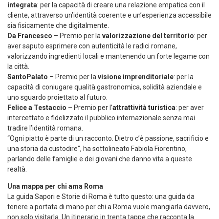
integrata
: per la capacità di creare una relazione empatica con il
cliente, attraverso un’identità coerente e un’esperienza accessibile
sia fisicamente che digitalmente.
Da Francesco
– Premio per la
valorizzazione del territorio
: per
aver saputo esprimere con autenticità le radici romane,
valorizzando ingredienti locali e mantenendo un forte legame con
la città.
SantoPalato
– Premio per la
visione imprenditoriale
: per la
capacità di coniugare qualità gastronomica, solidità aziendale e
uno sguardo proiettato al futuro.
Felice a Testaccio
– Premio per l’
attrattività turistica
: per aver
intercettato e fidelizzato il pubblico internazionale senza mai
tradire l’identità romana.
“Ogni piatto è parte di un racconto. Dietro c’è passione, sacrificio e
una storia da custodire”, ha sottolineato Fabiola Fiorentino,
parlando delle famiglie e dei giovani che danno vita a queste
realtà.
Una mappa per chi ama Roma
La guida Sapori e Storie di Roma è tutto questo: una guida da
tenere a portata di mano per chi a Roma vuole mangiarla davvero,
non solo visitarla. Un itinerario in trenta tappe che racconta la