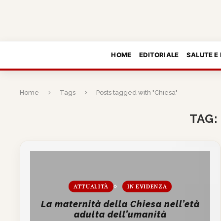
HOME
EDITORIALE
SALUTE E
Home
Tags
Posts tagged with "Chiesa"
TAG
ATTUALITÀ
IN EVIDENZA
La maternità della Chiesa nell’età
adulta dell’umanità