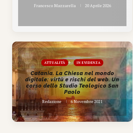
Francesco Mazzarella
20 Aprile 2026
ATTUALITÀ
IN EVIDENZA
Catania. La Chiesa nel mondo
digitale: virtù e rischi del web. Un
corso dello Studio Teologico San
Paolo
Redazione
6 Novembre 2021