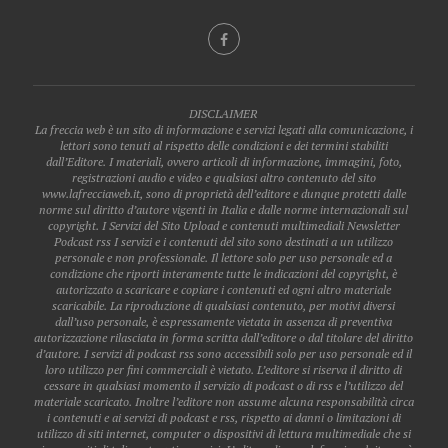
DISCLAIMER
La freccia web è un sito di informazione e servizi legati alla comunicazione, i
lettori sono tenuti al rispetto delle condizioni e dei termini stabiliti
dall’Editore. I materiali, ovvero articoli di informazione, immagini, foto,
registrazioni audio e video e qualsiasi altro contenuto del sito
www.lafrecciaweb.it, sono di proprietà dell’editore e dunque protetti dalle
norme sul diritto d’autore vigenti in Italia e dalle norme internazionali sul
copyright. I Servizi del Sito Upload e contenuti multimediali Newsletter
Podcast rss I servizi e i contenuti del sito sono destinati a un utilizzo
personale e non professionale. Il lettore solo per uso personale ed a
condizione che riporti interamente tutte le indicazioni del copyright, è
autorizzato a scaricare e copiare i contenuti ed ogni altro materiale
scaricabile. La riproduzione di qualsiasi contenuto, per motivi diversi
dall’uso personale, è espressamente vietata in assenza di preventiva
autorizzazione rilasciata in forma scritta dall’editore o dal titolare del diritto
d’autore. I servizi di podcast rss sono accessibili solo per uso personale ed il
loro utilizzo per fini commerciali è vietato. L’editore si riserva il diritto di
cessare in qualsiasi momento il servizio di podcast o di rss e l’utilizzo del
materiale scaricato. Inoltre l’editore non assume alcuna responsabilità circa
i contenuti e ai servizi di podcast e rss, rispetto ai danni o limitazioni di
utilizzo di siti internet, computer o dispositivi di lettura multimediale che si