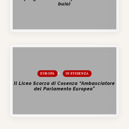
buio)
EUROPA
IN EVIDENZA
Il Liceo Scorza di Cosenza “Ambasciatore
del Parlamento Europeo”