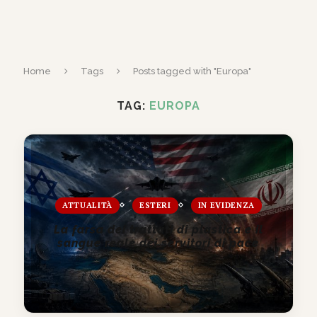
Home
Tags
Posts tagged with "Europa"
TAG:
EUROPA
ATTUALITÀ
ESTERI
IN EVIDENZA
La farsa dei trattati di plastica e il
sangue reale dei servitori di pace