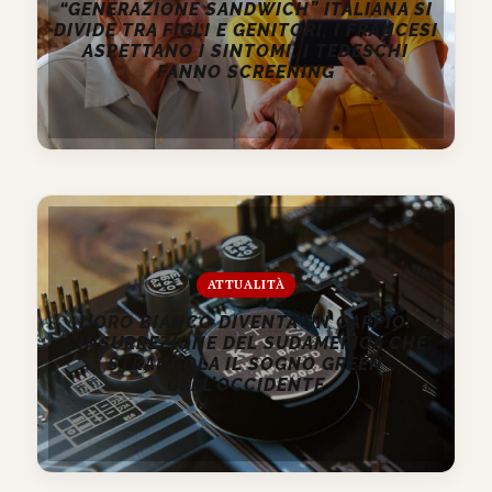
“GENERAZIONE SANDWICH” ITALIANA SI
DIVIDE TRA FIGLI E GENITORI, I FRANCESI
ASPETTANO I SINTOMI, I TEDESCHI
FANNO SCREENING
ATTUALITÀ
L’ORO BIANCO DIVENTA UN CAPPIO:
L’INSURREZIONE DEL SUDAMERICA CHE
STRANGOLA IL SOGNO GREEN
DELL’OCCIDENTE