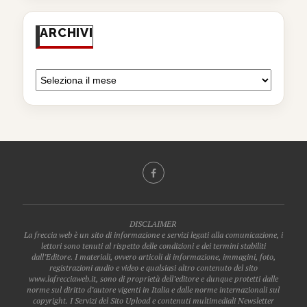
ARCHIVI
DISCLAIMER
La freccia web è un sito di informazione e servizi legati alla comunicazione, i
lettori sono tenuti al rispetto delle condizioni e dei termini stabiliti
dall’Editore. I materiali, ovvero articoli di informazione, immagini, foto,
registrazioni audio e video e qualsiasi altro contenuto del sito
www.lafrecciaweb.it, sono di proprietà dell’editore e dunque protetti dalle
norme sul diritto d’autore vigenti in Italia e dalle norme internazionali sul
copyright. I Servizi del Sito Upload e contenuti multimediali Newsletter