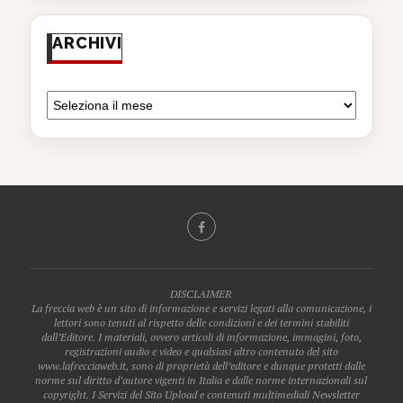
ARCHIVI
DISCLAIMER
La freccia web è un sito di informazione e servizi legati alla comunicazione, i
lettori sono tenuti al rispetto delle condizioni e dei termini stabiliti
dall’Editore. I materiali, ovvero articoli di informazione, immagini, foto,
registrazioni audio e video e qualsiasi altro contenuto del sito
www.lafrecciaweb.it, sono di proprietà dell’editore e dunque protetti dalle
norme sul diritto d’autore vigenti in Italia e dalle norme internazionali sul
copyright. I Servizi del Sito Upload e contenuti multimediali Newsletter