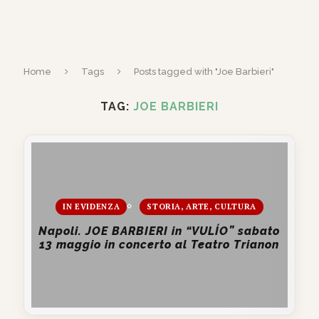
Home
Tags
Posts tagged with "Joe Barbieri"
TAG:
JOE BARBIERI
IN EVIDENZA
STORIA, ARTE, CULTURA
Napoli. JOE BARBIERI in “VULÍO” sabato
13 maggio in concerto al Teatro Trianon