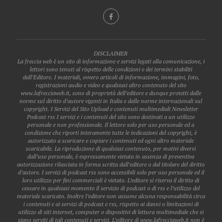
DISCLAIMER
La freccia web è un sito di informazione e servizi legati alla comunicazione, i
lettori sono tenuti al rispetto delle condizioni e dei termini stabiliti
dall’Editore. I materiali, ovvero articoli di informazione, immagini, foto,
registrazioni audio e video e qualsiasi altro contenuto del sito
www.lafrecciaweb.it, sono di proprietà dell’editore e dunque protetti dalle
norme sul diritto d’autore vigenti in Italia e dalle norme internazionali sul
copyright. I Servizi del Sito Upload e contenuti multimediali Newsletter
Podcast rss I servizi e i contenuti del sito sono destinati a un utilizzo
personale e non professionale. Il lettore solo per uso personale ed a
condizione che riporti interamente tutte le indicazioni del copyright, è
autorizzato a scaricare e copiare i contenuti ed ogni altro materiale
scaricabile. La riproduzione di qualsiasi contenuto, per motivi diversi
dall’uso personale, è espressamente vietata in assenza di preventiva
autorizzazione rilasciata in forma scritta dall’editore o dal titolare del diritto
d’autore. I servizi di podcast rss sono accessibili solo per uso personale ed il
loro utilizzo per fini commerciali è vietato. L’editore si riserva il diritto di
cessare in qualsiasi momento il servizio di podcast o di rss e l’utilizzo del
materiale scaricato. Inoltre l’editore non assume alcuna responsabilità circa
i contenuti e ai servizi di podcast e rss, rispetto ai danni o limitazioni di
utilizzo di siti internet, computer o dispositivi di lettura multimediale che si
siano serviti di tali contenuti e servizi. L’editore di www.lafrecciaweb.it non è