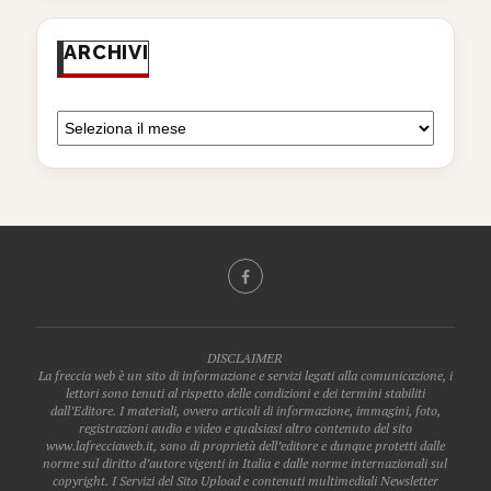
ARCHIVI
DISCLAIMER
La freccia web è un sito di informazione e servizi legati alla comunicazione, i
lettori sono tenuti al rispetto delle condizioni e dei termini stabiliti
dall’Editore. I materiali, ovvero articoli di informazione, immagini, foto,
registrazioni audio e video e qualsiasi altro contenuto del sito
www.lafrecciaweb.it, sono di proprietà dell’editore e dunque protetti dalle
norme sul diritto d’autore vigenti in Italia e dalle norme internazionali sul
copyright. I Servizi del Sito Upload e contenuti multimediali Newsletter