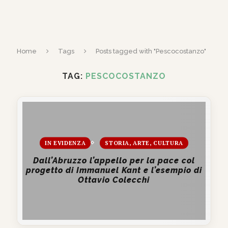
Home
Tags
Posts tagged with "Pescocostanzo"
TAG:
PESCOCOSTANZO
IN EVIDENZA
STORIA, ARTE, CULTURA
Dall’Abruzzo l’appello per la pace col
progetto di Immanuel Kant e l’esempio di
Ottavio Colecchi