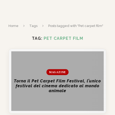
Home
Tags
Posts tagged with "Pet carpet film"
TAG:
PET CARPET FILM
MAGAZINE
Torna il Pet Carpet Film Festival, l’unico
festival del cinema dedicato al mondo
animale