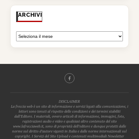
ARCHIVI
DISCLAIMER
La freccia web è un sito di informazione e servizi legati alla comunicazione, i
lettori sono tenuti al rispetto delle condizioni e dei termini stabiliti
dall’Editore. I materiali, ovvero articoli di informazione, immagini, foto,
registrazioni audio e video e qualsiasi altro contenuto del sito
www.lafrecciaweb.it, sono di proprietà dell’editore e dunque protetti dalle
norme sul diritto d’autore vigenti in Italia e dalle norme internazionali sul
copyright. I Servizi del Sito Upload e contenuti multimediali Newsletter