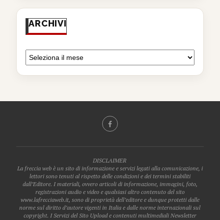
ARCHIVI
DISCLAIMER
La freccia web è un sito di informazione e servizi legati alla comunicazione, i
lettori sono tenuti al rispetto delle condizioni e dei termini stabiliti
dall’Editore. I materiali, ovvero articoli di informazione, immagini, foto,
registrazioni audio e video e qualsiasi altro contenuto del sito
www.lafrecciaweb.it, sono di proprietà dell’editore e dunque protetti dalle
norme sul diritto d’autore vigenti in Italia e dalle norme internazionali sul
copyright. I Servizi del Sito Upload e contenuti multimediali Newsletter