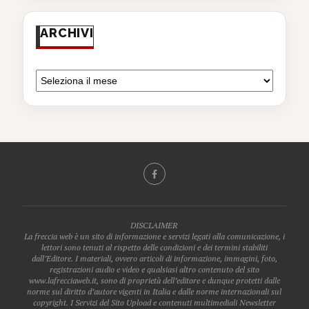
ARCHIVI
DISCLAIMER
La freccia web è un sito di informazione e servizi legati alla comunicazione, i
lettori sono tenuti al rispetto delle condizioni e dei termini stabiliti
dall’Editore. I materiali, ovvero articoli di informazione, immagini, foto,
registrazioni audio e video e qualsiasi altro contenuto del sito
www.lafrecciaweb.it, sono di proprietà dell’editore e dunque protetti dalle
norme sul diritto d’autore vigenti in Italia e dalle norme internazionali sul
copyright. I Servizi del Sito Upload e contenuti multimediali Newsletter