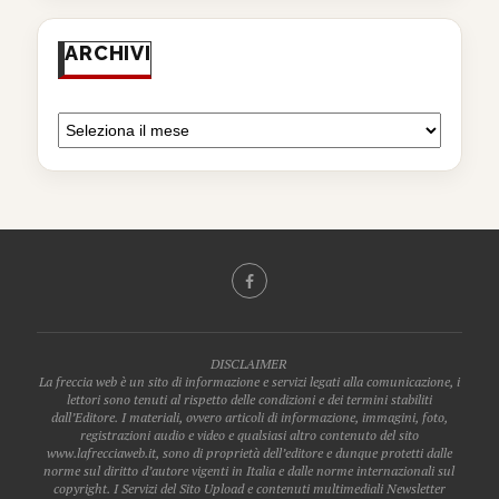
ARCHIVI
DISCLAIMER
La freccia web è un sito di informazione e servizi legati alla comunicazione, i
lettori sono tenuti al rispetto delle condizioni e dei termini stabiliti
dall’Editore. I materiali, ovvero articoli di informazione, immagini, foto,
registrazioni audio e video e qualsiasi altro contenuto del sito
www.lafrecciaweb.it, sono di proprietà dell’editore e dunque protetti dalle
norme sul diritto d’autore vigenti in Italia e dalle norme internazionali sul
copyright. I Servizi del Sito Upload e contenuti multimediali Newsletter