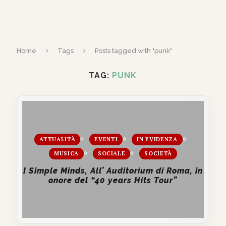
Home
Tags
Posts tagged with "punk"
TAG:
PUNK
ATTUALITÀ
EVENTI
IN EVIDENZA
MUSICA
SOCIALE
SOCIETÀ
I Simple Minds, All’ Auditorium di Roma, in
onore del “40 years Hits Tour”