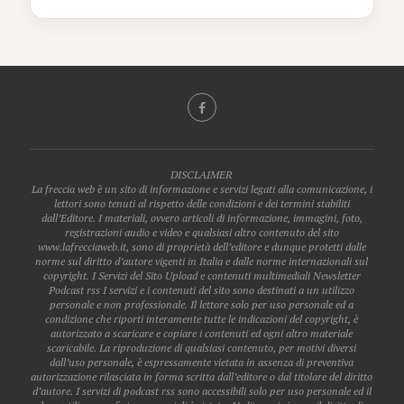
DISCLAIMER
La freccia web è un sito di informazione e servizi legati alla comunicazione, i
lettori sono tenuti al rispetto delle condizioni e dei termini stabiliti
dall’Editore. I materiali, ovvero articoli di informazione, immagini, foto,
registrazioni audio e video e qualsiasi altro contenuto del sito
www.lafrecciaweb.it, sono di proprietà dell’editore e dunque protetti dalle
norme sul diritto d’autore vigenti in Italia e dalle norme internazionali sul
copyright. I Servizi del Sito Upload e contenuti multimediali Newsletter
Podcast rss I servizi e i contenuti del sito sono destinati a un utilizzo
personale e non professionale. Il lettore solo per uso personale ed a
condizione che riporti interamente tutte le indicazioni del copyright, è
autorizzato a scaricare e copiare i contenuti ed ogni altro materiale
scaricabile. La riproduzione di qualsiasi contenuto, per motivi diversi
dall’uso personale, è espressamente vietata in assenza di preventiva
autorizzazione rilasciata in forma scritta dall’editore o dal titolare del diritto
d’autore. I servizi di podcast rss sono accessibili solo per uso personale ed il