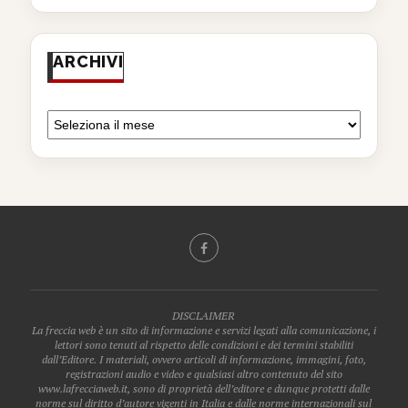
ARCHIVI
DISCLAIMER
La freccia web è un sito di informazione e servizi legati alla comunicazione, i
lettori sono tenuti al rispetto delle condizioni e dei termini stabiliti
dall’Editore. I materiali, ovvero articoli di informazione, immagini, foto,
registrazioni audio e video e qualsiasi altro contenuto del sito
www.lafrecciaweb.it, sono di proprietà dell’editore e dunque protetti dalle
norme sul diritto d’autore vigenti in Italia e dalle norme internazionali sul