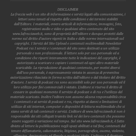
DISCLAIMER
La freccia web è un sito di informazione e servizi legati alla comunicazione, i
lettori sono tenuti al rispetto delle condizioni e dei termini stabiliti
dall’Editore. I materiali, ovvero articoli di informazione, immagini, foto,
registrazioni audio e video e qualsiasi altro contenuto del sito
www.lafrecciaweb.it, sono di proprietà dell’editore e dunque protetti dalle
norme sul diritto d’autore vigenti in Italia e dalle norme internazionali sul
copyright. I Servizi del Sito Upload e contenuti multimediali Newsletter
Podcast rss I servizi e i contenuti del sito sono destinati a un utilizzo
personale e non professionale. Il lettore solo per uso personale ed a
condizione che riporti interamente tutte le indicazioni del copyright, è
autorizzato a scaricare e copiare i contenuti ed ogni altro materiale
scaricabile. La riproduzione di qualsiasi contenuto, per motivi diversi
dall’uso personale, è espressamente vietata in assenza di preventiva
autorizzazione rilasciata in forma scritta dall’editore o dal titolare del diritto
d’autore. I servizi di podcast rss sono accessibili solo per uso personale ed il
loro utilizzo per fini commerciali è vietato. L’editore si riserva il diritto di
cessare in qualsiasi momento il servizio di podcast o di rss e l’utilizzo del
materiale scaricato. Inoltre l’editore non assume alcuna responsabilità circa
i contenuti e ai servizi di podcast e rss, rispetto ai danni o limitazioni di
utilizzo di siti internet, computer o dispositivi di lettura multimediale che si
siano serviti di tali contenuti e servizi. L’editore di www.lafrecciaweb.it non è
responsabile dei siti collegati tramite link né dei loro contenuti che possono
essere soggetti a variazione nel tempo. Sul sito www.lafrecciaweb.it, è fatto
divieto al lettore la pubblicazione negli spazi abilitati a tal fine, contenuti dal
tenore diffamatorio, calunnatorio, litigioso, pornografico, osceno, violento,
offensivo, denigratorio ed illegale a qualsiasi titolo. L’editore e il direttore