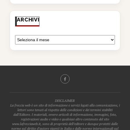
ARCHIVI
DISCLAIMER
La freccia web è un sito di informazione e servizi legati alla comunicazione, i
lettori sono tenuti al rispetto delle condizioni e dei termini stabiliti
dall’Editore. I materiali, ovvero articoli di informazione, immagini, foto,
registrazioni audio e video e qualsiasi altro contenuto del sito
www.lafrecciaweb.it, sono di proprietà dell’editore e dunque protetti dalle
norme sul diritto d’autore vigenti in Italia e dalle norme internazionali sul