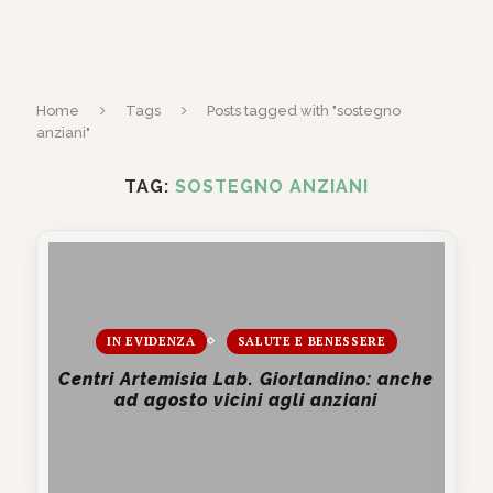
Home
Tags
Posts tagged with "sostegno
anziani"
TAG:
SOSTEGNO ANZIANI
IN EVIDENZA
SALUTE E BENESSERE
Centri Artemisia Lab. Giorlandino: anche
ad agosto vicini agli anziani